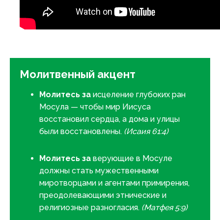
Молитвенный акцент
Молитесь за
исцеление глубоких ран
Мосула — чтобы мир Иисуса
восстановил сердца, а дома и улицы
были восстановлены.
(Исаия 61:4)
Молитесь за
верующие в Мосуле
должны стать мужественными
миротворцами и агентами примирения,
преодолевающими этнические и
религиозные разногласия.
(Матфея 5:9)