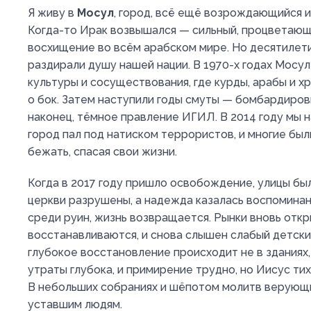
Я живу в
Мосул
, город, всё ещё возрождающийся и
Когда-то Ирак возвышался — сильный, процветаю
восхищение во всём арабском мире. Но десятилет
раздирали душу нашей нации. В 1970-х годах Мосу
культуры и сосуществования, где курды, арабы и х
о бок. Затем наступили годы смуты — бомбардировк
наконец, тёмное правление ИГИЛ. В 2014 году мы н
город пал под натиском террористов, и многие бы
бежать, спасая свои жизни.
Когда в 2017 году пришло освобождение, улицы бы
церкви разрушены, а надежда казалась воспоминан
среди руин, жизнь возвращается. Рынки вновь отк
восстанавливаются, и снова слышен слабый детски
глубокое восстановление происходит не в зданиях, 
утраты глубока, и примирение трудно, но Иисус ти
В небольших собраниях и шёпотом молитв верующи
уставшим людям.