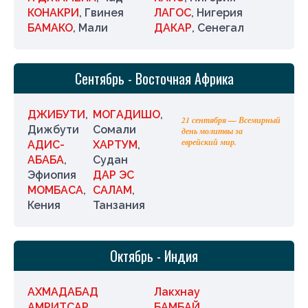
КОНАКРИ
, Гвинея
ЛАГОС
, Нигерия
БАМАКО
, Мали
ДАКАР
, Сенегал
Сентябрь - Восточная Африка
ДЖИБУТИ
,
МОГАДИШО
,
21 сентября — Всемирный
Дижбути
Сомали
день молитвы за
еврейский мир.
АДИС-
ХАРТУМ
,
АБАБА
,
Судан
Эфиопия
ДАР ЭС
МОМБАСА
,
САЛАМ
,
Кения
Танзания
Октябрь - Индия
АХМАДАБАД
Лакхнау
АМРИТСАР
БАМБАЙ