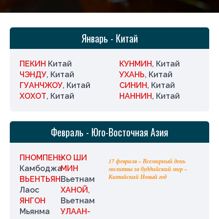
Январь - Китай
ПЕКИН
Китай
КУНМИН
, Китай
ЧЭНДУ
, Китай
УХАНЬ
, Китай
ГУАНЧЖОУ
, Китай
СИНИН
, Китай
ХОХОТ
, Китай
НАННИН
, Китай
Февраль - Юго-Восточная Азия
ПНОМПЕНЬ
ХО ШИ
17 февраля – Всемирный день
Камбоджа
МИН
молитвы за буддийский мир –
Китайский Новый год
ВЬЕНТЬЯН
Вьетнам
Лаос
ХАНОЙ,
ЯНГОН
Вьетнам
Мьянма
УЛААН-