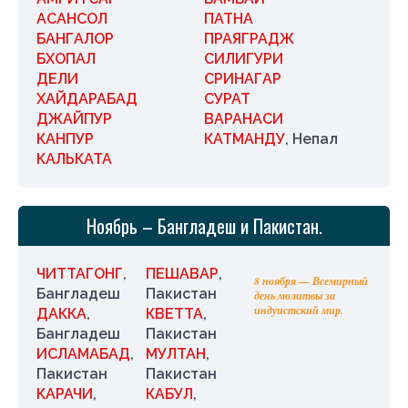
АСАНСОЛ
ПАТНА
БАНГАЛОР
ПРАЯГРАДЖ
БХОПАЛ
СИЛИГУРИ
ДЕЛИ
СРИНАГАР
ХАЙДАРАБАД
СУРАТ
ДЖАЙПУР
ВАРАНАСИ
КАНПУР
КАТМАНДУ
, Непал
КАЛЬКАТА
Ноябрь – Бангладеш и Пакистан.
ЧИТТАГОНГ
,
ПЕШАВАР
,
8 ноября — Всемирный
Бангладеш
Пакистан
день молитвы за
индуистский мир.
ДАККА
,
КВЕТТА
,
Бангладеш
Пакистан
ИСЛАМАБАД
,
МУЛТАН
,
Пакистан
Пакистан
КАРАЧИ
,
КАБУЛ
,