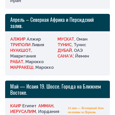
Иран
Апрель – Северная Африка и Персидский
залив.
АЛЖИР
Алжир
МУСКАТ
, Оман
ТРИПОЛИ
Ливия
ТУНИС
, Тунис
НУАКШОТ
,
ДУБАЙ
, ОАЭ
Мавритания
САНА'А'
, Йемен
РАБАТ
, Марокко
МАРРАКЕШ
, Марокко
Май — Исаия 19. Шоссе. Города на Ближнем
Востоке.
КАИР
Египет
АММАН
,
24 мая — Всемирный день
ИЕРУСАЛИМ
,
Иордания
молитвы за Церковь.