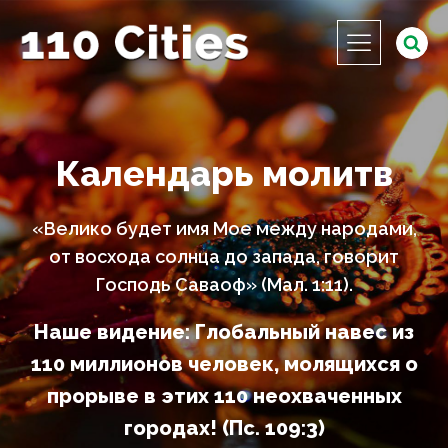
Календарь молитв
«Велико будет имя Мое между народами,
от восхода солнца до запада, говорит
Господь Саваоф» (Мал. 1:11).
Наше видение: Глобальный навес из
110 миллионов человек, молящихся о
прорыве в этих 110 неохваченных
городах! (Пс. 109:3)