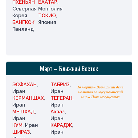
ПХЕНЬЯН
БААТАР
,
Северная
Монголия
Корея
ТОКИО
,
БАНГКОК
Япония
Таиланд
Март – Ближний Восток
ЭСФАХАН
,
ТАБРИЗ
,
16 марта – Всемирный день
Иран
Иран
молитвы за мусульманский
мир – Ночь могущества
КЕРМАНШАХ
,
ТЕГЕРАН
,
Иран
Иран
МЕШХАД
,
Ахваз
,
Иран
Иран
КУМ
, Иран
КАРАДЖ
,
ШИРАЗ
,
Иран