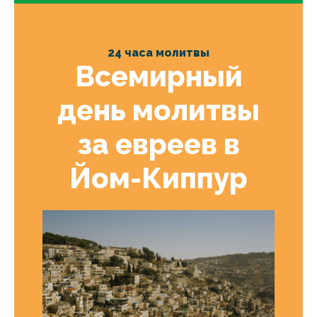
24 часа молитвы
Всемирный
день молитвы
за евреев в
Йом-Киппур