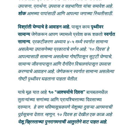
उपासना, प्रार्थना, उपवास व सहभागिता यांचा समावेश आहे.
शोक
आमच्या पापांसाठी आणि आपल्या जगाच्या स्थितीसाठी.
विश्रांती घेण्याचे हे आवाहन आहे.
पासून काय
पृथ्वीवर
सामान्य
जेणेकरून आपण ज्यामध्ये प्रवेश करू शकतो
स्वर्गात
सामान्य
.
प्रकटीकरण अध्याय ४-५ मध्ये स्वर्गात सामान्य
असलेल्या उपासनेच्या प्रकाराचे वर्णन आहे. '१० दिवस' हे
आपल्यासाठी सामान्य असलेल्या गोष्टींपासून सुट्टी घेण्याचे,
सामान्य जीवनापासून आणि दैनंदिन विचलनांपासून उपवास
करण्याचे आवाहन आहे, जेणेकरून स्वर्गात सामान्य असलेल्या
गोष्टी पृथ्वीवर घडताना पाहता येतील.
याचे मूळ यात आहे
१० “आश्चर्याचे दिवस”
बायबलमधील
तुताऱ्यांच्या सणांच्या आणि प्रायश्चित्ताच्या दिवसाच्या
दरम्यान.
हे सण भविष्यसूचकपणे येशूच्या दुसऱ्या आगमनाची
पूर्वसूचना देतात. म्हणून, १० दिवस हा देखील एक काळ आहे
येशू ख्रिस्ताच्या पुनरागमनाची आतुरतेने वाट पाहत आहे.