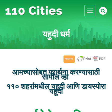
यहुदी धर्म
परत जा
आमच्यासोबत प्रार्थना करण्यासाठी
सामील व्हा
११० शहरांमधील यहूदी आणि डायस्पोरा
यहूदी