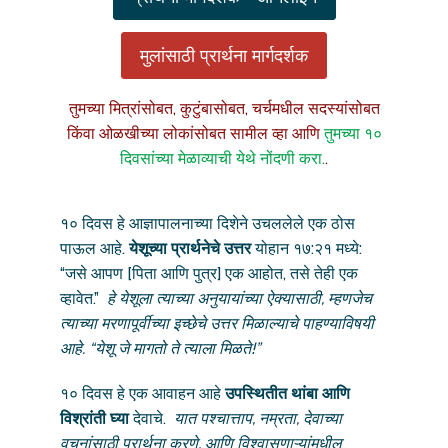
मुलांसाठी प्रार्थना मार्गदर्शक
तुमच्या मित्रांसोबत, कुटुंबासोबत, चर्चमधील सदस्यांसोबत
किंवा ओळखीच्या लोकांसोबत सामील व्हा आणि
तुमच्या १०
दिवसांच्या मेळाव्याची येथे नोंदणी करा.
.
१० दिवस हे आज्ञापालनाच्या दिशेने उचललेले एक ठोस
पाऊल आहे.
येशूच्या प्रार्थनेचे उत्तर
योहान १७:२१ मध्ये:
“जसे आपण [पिता आणि पुत्र] एक आहोत, तसे तेही एक
व्हावेत.”
हे येशूला त्याच्या अनुयायांच्या ऐक्यासाठी, म्हणजेच
त्याच्या मरणापूर्वीच्या इच्छेचे उत्तर मिळाल्याचे पाहण्याविषयी
आहे. “येशू जे मागतो ते त्याला मिळते!”
१० दिवस हे एक आवाहन आहे
उपस्थितीत थांबा आणि
विश्रांती घ्या
देवाचे.
यात पश्चात्ताप, नम्रता, देवाच्या
वचनांसाठी प्रार्थना करणे, आणि विश्वासणाऱ्यांमधील