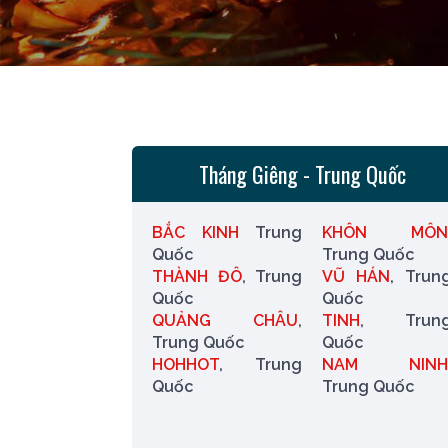
Tháng Giêng - Trung Quốc
BẮC KINH
Trung
KHÔN MÔN
Quốc
Trung Quốc
THÀNH ĐÔ
, Trung
VŨ HÁN
, Trun
Quốc
Quốc
QUẢNG CHÂU
,
TINH
, Trun
Trung Quốc
Quốc
HOHHOT
, Trung
NAM NINH
Quốc
Trung Quốc