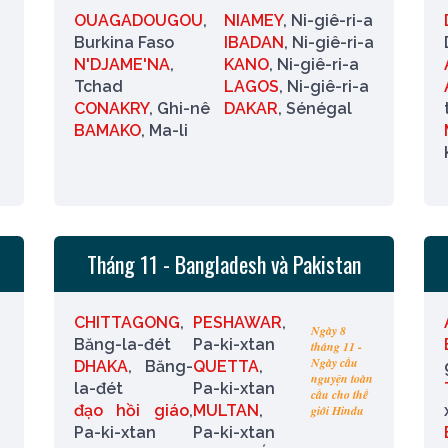
OUAGADOUGOU
,
NIAMEY
, Ni-giê-ri-a
Burkina Faso
IBADAN
, Ni-giê-ri-a
N'DJAME'NA
,
KANO
, Ni-giê-ri-a
Tchad
LAGOS
, Ni-giê-ri-a
CONAKRY
, Ghi-nê
DAKAR
, Sénégal
BAMAKO
, Ma-li
Tháng 11 - Bangladesh và Pakistan
CHITTAGONG
,
PESHAWAR
,
Ngày 8
Băng-la-đét
Pa-ki-xtan
tháng 11 -
Ngày cầu
DHAKA
, Băng-
QUETTA
,
nguyện toàn
la-đét
Pa-ki-xtan
cầu cho thế
đạo hồi giáo
,
MULTAN
,
giới Hindu
Pa-ki-xtan
Pa-ki-xtan