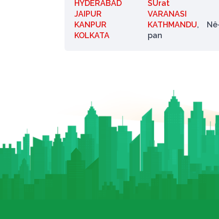
HYDERABAD
SUrat
JAIPUR
VARANASI
KANPUR
KATHMANDU
, Nê
KOLKATA
pan