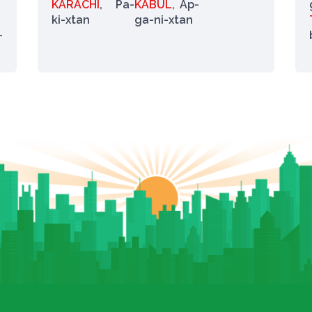
KARACHI
, Pa-
KABUL
, Áp-
ki-xtan
ga-ni-xtan
-