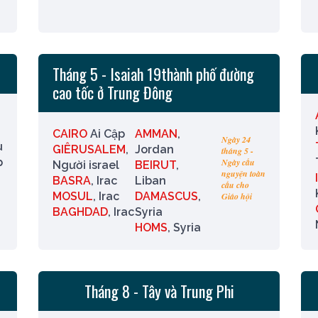
Tháng 5 - Isaiah 19
thành phố đường
cao tốc ở Trung Đông
CAIRO
Ai Cập
AMMAN
,
Ngày 24
u
GIÊRUSALEM
,
Jordan
tháng 5 -
p
Ngày cầu
Người israel
BEIRUT
,
nguyện toàn
BASRA
, Irac
Liban
cầu cho
MOSUL
, Irac
DAMASCUS
,
Giáo hội
BAGHDAD
, Irac
Syria
HOMS
, Syria
Tháng 8 - Tây và Trung Phi