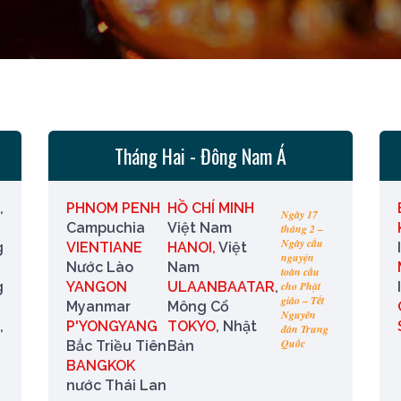
Tháng Hai - Đông Nam Á
,
PHNOM PENH
HỒ CHÍ MINH
Ngày 17
Campuchia
Việt Nam
tháng 2 –
Ngày cầu
g
VIENTIANE
HANOI,
Việt
nguyện
Nước Lào
Nam
toàn cầu
g
YANGON
ULAANBAATAR
,
cho Phật
giáo – Tết
Myanmar
Mông Cổ
Nguyên
,
P'YONGYANG
TOKYO
, Nhật
đán Trung
Quốc
Bắc Triều Tiên
Bản
BANGKOK
nước Thái Lan