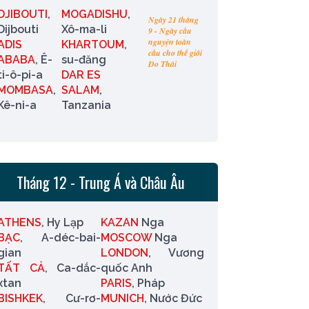
DJIBOUTI
,
MOGADISHU
,
Ngày 21 tháng
Dijbouti
Xô-ma-li
9 - Ngày cầu
nguyện toàn
ADIS
KHARTOUM
,
cầu cho thế giới
ABABA
, Ê-
su-đăng
Do Thái
ti-ô-pi-a
DAR ES
MOMBASA
,
SALAM
,
Kê-ni-a
Tanzania
Tháng 12 - Trung Á và Châu Âu
ATHENS
, Hy Lạp
KAZAN
Nga
BẠC
, A-déc-bai-
MOSCOW
Nga
gian
LONDON
, Vương
TẤT CẢ
, Ca-dắc-
quốc Anh
xtan
PARIS
, Pháp
BISHKEK
, Cư-rơ-
MUNICH
, Nước Đức