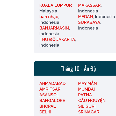
KUALA LUMPUR
MAKASSAR
,
Malaysia
Indonesia
ban nhạc
,
MEDAN
, Indonesia
Indonesia
SURABAYA
,
BANJARMASIN
,
Indonesia
Indonesia
THỦ ĐÔ JAKARTA
,
Indonesia
Tháng 10 - Ấn Độ
AHMADABAD
MAY MẮN
AMRITSAR
MUMBAI
ASANSOL
PATNA
BANGALORE
CẦU NGUYỆN
BHOPAL
SILIGURI
DELHI
SRINAGAR