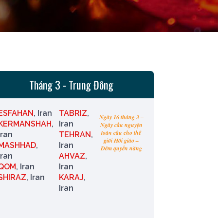
Tháng 3 - Trung Đông
ESFAHAN
, Iran
TABRIZ
,
Ngày 16 tháng 3 –
KERMANSHAH
,
Iran
Ngày cầu nguyện
toàn cầu cho thế
Iran
TEHRAN
,
giới Hồi giáo –
MASHHAD
,
Iran
Đêm quyền năng
Iran
AHVAZ
,
QOM
, Iran
Iran
SHIRAZ
, Iran
KARAJ
,
Iran