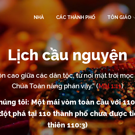
NHÀ
CÁC THÀNH PHỐ
TÔN GIÁO
Lịch cầu nguyện
n cao giữa các dân tộc, từ nơi mặt trời mọc đ
Chúa Toàn năng phán vậy.” (
Mal 1:11
)
úng tôi: Một mái vòm toàn cầu với 110
ột phá tại 110 thành phố chưa được ti
thiên 110:3)