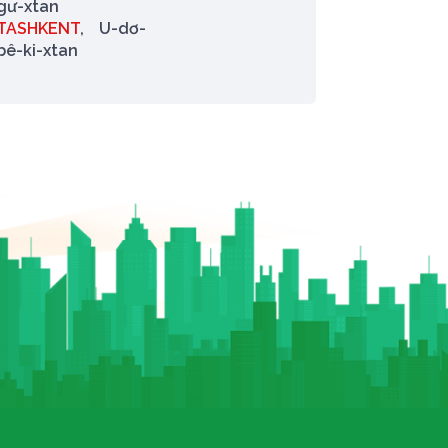
gư-xtan
TASHKENT
, U-dơ-
bê-ki-xtan