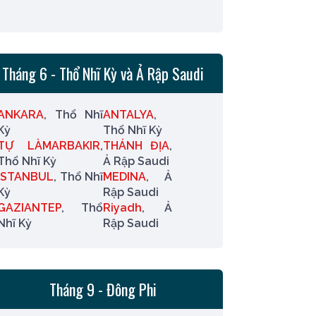
Tháng 6 - Thổ Nhĩ Kỳ và Ả Rập Saudi
ANKARA
, Thổ Nhĩ
ANTALYA
,
Kỳ
Thổ Nhĩ Kỳ
TỰ LÀMARBAKIR
,
THÁNH ĐỊA
,
Thổ Nhĩ Kỳ
Ả Rập Saudi
ISTANBUL
, Thổ Nhĩ
MEDINA
, Ả
Kỳ
Rập Saudi
GAZIANTEP
, Thổ
Riyadh
, Ả
Nhĩ Kỳ
Rập Saudi
Tháng 9 - Đông Phi