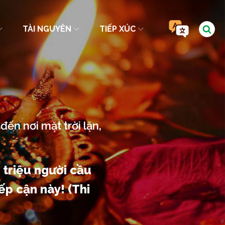
TÀI NGUYÊN
TIẾP XÚC
ến nơi mặt trời lặn,
 triệu người cầu
ếp cận này! (Thi