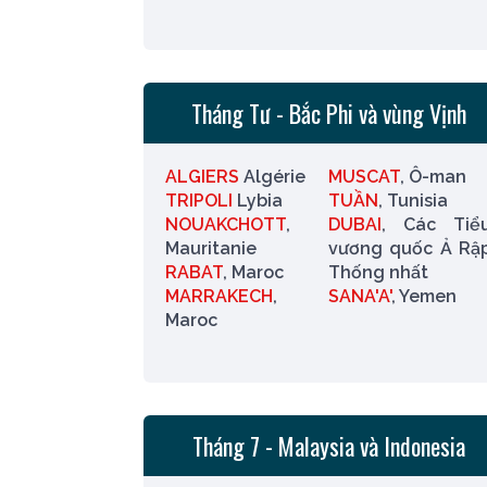
Tháng Tư - Bắc Phi và vùng Vịnh
ALGIERS
Algérie
MUSCAT
, Ô-man
TRIPOLI
Lybia
TUẦN
, Tunisia
NOUAKCHOTT
,
DUBAI
, Các Tiể
Mauritanie
vương quốc Ả Rậ
RABAT
, Maroc
Thống nhất
MARRAKECH
,
SANA'A'
, Yemen
Maroc
Tháng 7 - Malaysia và Indonesia