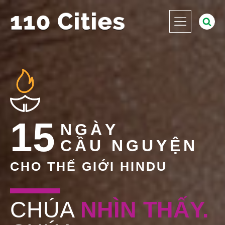
15
NGÀY
CẦU NGUYỆN
CHO THẾ GIỚI HINDU
CHÚA
NHÌN THẤY.