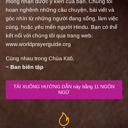
mong nhận được ý kiến của bạn. Chúng tôi
hoan nghênh những câu chuyện, bài viết và
góc nhìn từ những người đang sống, làm việc
cùng, hoặc yêu mến người Hindu. Bạn có thể
kết nối với chúng tôi qua trang web:
www.worldprayerguide.org
Cùng nhau trong Chúa Kitô,
~ Ban biên tập
TẢI XUỐNG HƯỚNG DẪN này bằng 11 NGÔN
NGỮ