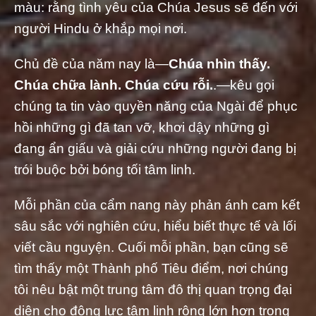
màu: rằng tình yêu của Chúa Jesus sẽ đến với
người Hindu ở khắp mọi nơi.
Chủ đề của năm nay là—
Chúa nhìn thấy.
Chúa chữa lành. Chúa cứu rỗi.
.—kêu gọi
chúng ta tin vào quyền năng của Ngài để phục
hồi những gì đã tan vỡ, khơi dậy những gì
đang ẩn giấu và giải cứu những người đang bị
trói buộc bởi bóng tối tâm linh.
Mỗi phần của cẩm nang này phản ánh cam kết
sâu sắc với nghiên cứu, hiểu biết thực tế và lối
viết cầu nguyện. Cuối mỗi phần, bạn cũng sẽ
tìm thấy một Thành phố Tiêu điểm, nơi chúng
tôi nêu bật một trung tâm đô thị quan trọng đại
diện cho động lực tâm linh rộng lớn hơn trong