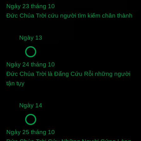
Ngày 23 tháng 10
Đức Chúa Trời cứu người tìm kiếm chân thành
Ngày 13
Ngày 24 tháng 10
Đức Chúa Trời là Đấng Cứu Rỗi những người
tận tụy
Ngày 14
Ngày 25 tháng 10