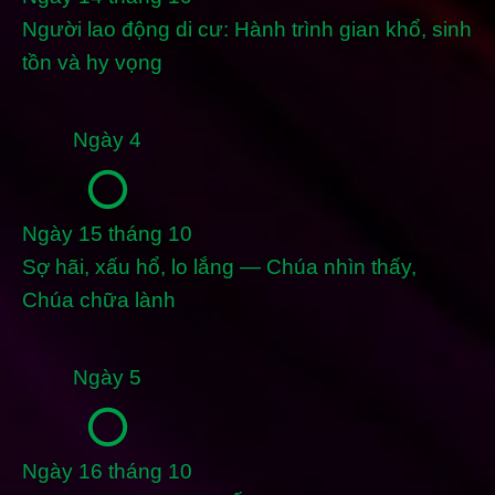
Người lao động di cư: Hành trình gian khổ, sinh
tồn và hy vọng
Ngày 4
Ngày 15 tháng 10
Sợ hãi, xấu hổ, lo lắng — Chúa nhìn thấy,
Chúa chữa lành
Ngày 5
Ngày 16 tháng 10