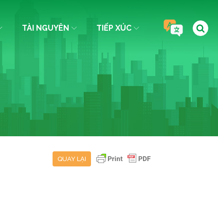
TÀI NGUYÊN
TIẾP XÚC
QUAY LẠI