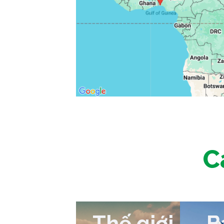
C
Thế giới
B