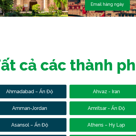
Email hàng ngày
ất cả các thành p
Ahmadabad – Ấn Độ
Ahvaz - Iran
Amman-Jordan
Amritsar - Ấn Độ
Asansol – Ấn Độ
Athens – Hy Lạp