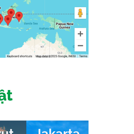
ật
rut
Jakarta