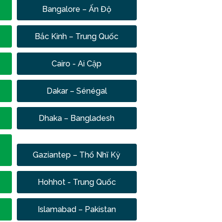
Bangalore – Ấn Độ
Bắc Kinh – Trung Quốc
Cairo - Ai Cập
Dakar – Sénégal
Dhaka – Bangladesh
Gaziantep – Thổ Nhĩ Kỳ
Hohhot - Trung Quốc
Islamabad – Pakistan