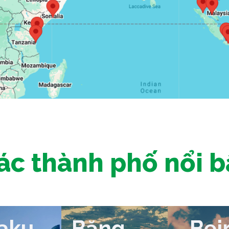
ác thành phố nổi b
aku
Băng
Bei