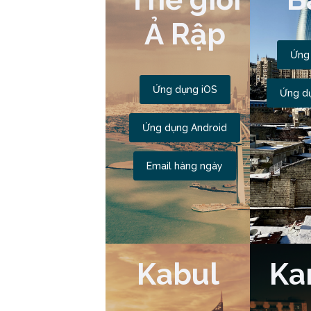
Ả Rập
Ứng
Ứng dụng iOS
Ứng d
Ứng dụng Android
Email hàng ngày
Kabul
Ka