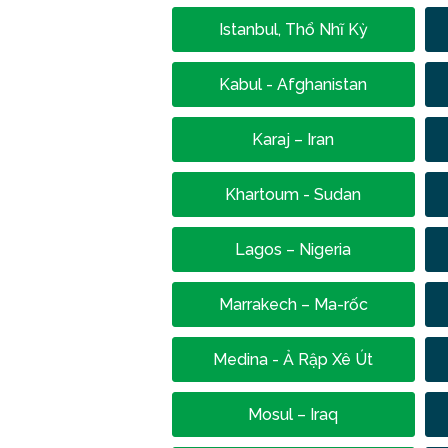
Istanbul, Thổ Nhĩ Kỳ
Kabul - Afghanistan
Karaj – Iran
Khartoum - Sudan
Lagos – Nigeria
Marrakech – Ma-rốc
Medina - Ả Rập Xê Út
Mosul – Iraq