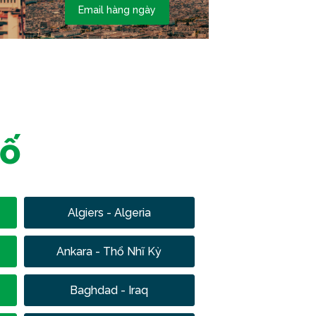
Email hàng ngày
hố
Algiers - Algeria
Ankara - Thổ Nhĩ Kỳ
Baghdad - Iraq