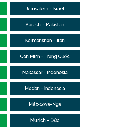
Jerusalem - Israel
Karachi - Pakistan
Kermanshah – Iran
Côn Minh - Trung Quốc
Makassar - Indonesia
Medan - Indonesia
Mátxcơva-Nga
Munich – Đức