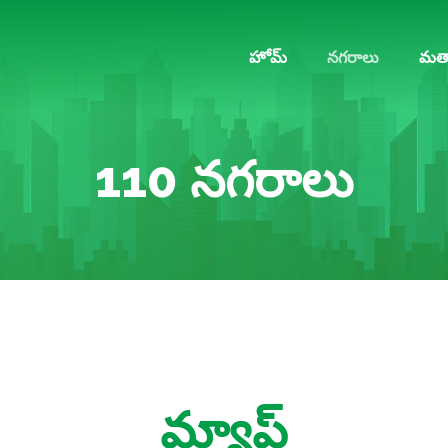
హోమ్
నగరాలు
మత
110 నగరాలు
మ్యాప్