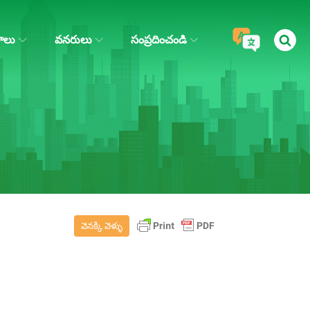
ాలు
వనరులు
సంప్రదించండి
వెనక్కి వెళ్ళు