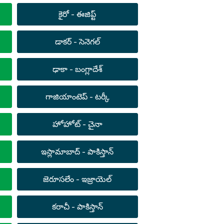
కైరో - ఈజిప్ట్
డాకర్ - సెనెగల్
ఢాకా - బంగ్లాదేశ్
గాజియాంటెప్ - టర్కీ
హోహోట్ - చైనా
ఇస్లామాబాద్ - పాకిస్తాన్
జెరూసలేం - ఇజ్రాయెల్
కరాచీ - పాకిస్తాన్