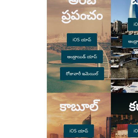
ప్రపంచం
i
iOS యాప్
ఆండ్ర
ఆండ్రాయిడ్ యాప్
రోజువారీ ఇమెయిల్
కాబూల్
క
iOS యాప్
i