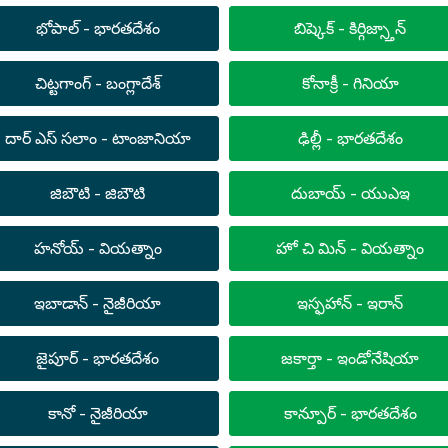
భోపాల్ - భారతదేశం
బిష్కెక్ - కిర్గిజ్స్తాన్
చిట్టగాంగ్ - బంగ్లాదేశ్
కోనాక్రీ - గినియా
దార్ ఎస్ సలాం - టాంజానియా
ఢిల్లీ - భారతదేశం
జిబౌటి - జిబౌటి
దుబాయ్ - యుఎఇ
హనోయ్ - వియత్నాం
హో చి మిన్ - వియత్నాం
ఇబాడాన్ - నైజీరియా
ఇస్ఫహాన్ - ఇరాన్
జైపూర్ - భారతదేశం
జకార్తా - ఇండోనేషియా
కానో - నైజీరియా
కాన్పూర్ - భారతదేశం