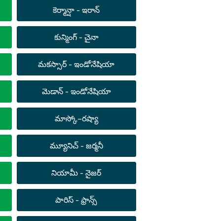
కెర్మాన్షా - ఇరాన్
కున్మింగ్ - చైనా
మకస్సార్ - ఇండోనేషియా
మెడాన్ - ఇండోనేషియా
మాస్కో–రష్యా
మ్యూనిచ్ - జర్మనీ
నియామీ - నైజర్
పారిస్ - ఫ్రాన్స్