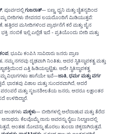
್
, ಪೂರ್ವದಲ್ಲಿ
ಗುಜರಾತ್
— ಬಣ್ಣ, ಧ್ವನಿ ಮತ್ತು ಚೈತನ್ಯದಿಂದ
. ನಮ್ಮ ಬೀದಿಗಳು ಜೀವನದ ಲಯದೊಂದಿಗೆ ಮಿಡಿಯುತ್ತವೆ:
್ತಿರದ ಮಸೀದಿಗಳಿಂದ ಪ್ರಾರ್ಥನೆಗೆ ಕರೆ ಮತ್ತು ಜೈನ
 ನಂಬಿಕೆ ಇಲ್ಲಿ ಎಲ್ಲೆಡೆ ಇದೆ - ಪ್ರತಿಯೊಂದು ಬೀದಿ ಮತ್ತು
ೂಕಂಪ
, ಭೂಮಿ ಕಂಪಿಸಿ ಸಾವಿರಾರು ಜನರು ಪ್ರಾಣ
ಮ್ಮ ನಗರವು ದೃಢವಾಗಿ ನಿಂತಿತು, ಅದರ ಸ್ಥಿತಿಸ್ಥಾಪಕತ್ವ ಮತ್ತು
ತಿಯಿಂದ ಎತ್ತಿ ಹಿಡಿಯಲ್ಪಟ್ಟಿತು. ಅದೇ ಸ್ಥಿತಿಸ್ಥಾಪಕತ್ವ
ನಮ್ಮ ವಿಭಾಗಗಳೂ ಹಾಗೆಯೇ ಇವೆ—
ಜಾತಿ, ಧರ್ಮ ಮತ್ತು ವರ್ಗ
್ತವೆ. ಭಾರತವು ವಿಶಾಲ ಮತ್ತು ಸುಂದರವಾಗಿದೆ, ಆದರೆ
ಪರಂಪರೆ ಮತ್ತು ಸೃಜನಶೀಲತೆಯ ಜನರು, ಆದರೂ ಲಕ್ಷಾಂತರ
ದೆ ಉಳಿದಿದ್ದಾರೆ.
ೆಯುವ ಅಂಶಗಳು
ಮಕ್ಕಳು
— ಬೀದಿಗಳಲ್ಲಿ ಅಲೆದಾಡುವ ಮತ್ತು ತೆರೆದ
ನಾಥರು. ಕೆಲವೊಮ್ಮೆ ನಾನು ಅವರನ್ನು ರೈಲು ನಿಲ್ದಾಣದಲ್ಲಿ
ುತ್ತವೆ, ಅಂತಹ ನೋವನ್ನು ಹೊರಲು ತುಂಬಾ ಚಿಕ್ಕದಾಗಿರುತ್ತವೆ.