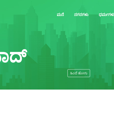
ಮನೆ
ನಗರಗಳು
ಧರ್ಮಗಳ
ಾದ್
ಹಿಂದೆ ಹೋಗು