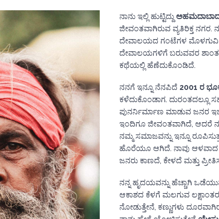
ನಾನು ಇಲ್ಲಿ ಹುಟ್ಟಿದ್ದು
ಅಹಮದಾಬಾದ
ಜೀವಂತವಾಗಿರುವ ವ್ಯತಿರಿಕ್ತ ನಗರ
ದೇವಾಲಯದ ಗಂಟೆಗಳ ಮೊಳಗುವಿಕೆ, ಹತ
ದೇವಾಲಯಗಳಿಗೆ ಬರುವವರ ಶಾಂತ ಭಕ್ತಿ.
ಕಥೆಯಲ್ಲಿ ಹೆಣೆದುಕೊಂಡಿದೆ.
ನನಗೆ ಇನ್ನೂ ನೆನಪಿದೆ
2001 ರ ಭ
ಕಳೆದುಕೊಂಡಾಗ. ದುರಂತದಲ್ಲೂ ಸಹ, ನ
ಪುನರ್ನಿರ್ಮಾಣ ಮಾಡುವ ಜನರ ಇಚ್ಛಾಶಕ್
ಇಂದಿಗೂ ಜೀವಂತವಾಗಿದೆ, ಆದರೆ 
ನಮ್ಮ ಸಮಾಜವನ್ನು ಇನ್ನೂ ರೂಪಿಸುತ
ಹೊರೆಯೂ ಆಗಿದೆ. ನಾವು ಆಳವಾದ 
ಜನರು ಕಾಣದೆ, ಕೇಳದೆ ಮತ್ತು ಪ್ರೀತಿಸ
ನನ್ನ ಹೃದಯವನ್ನು ಹೆಚ್ಚಾಗಿ ಒಡ
ಆಕಾಶದ ಕೆಳಗೆ ಮಲಗುವ ಲಕ್ಷಾಂತರ ಅ
ನೋಡುತ್ತೇನೆ, ಕಣ್ಣುಗಳು ದೂರವಾಗಿರ