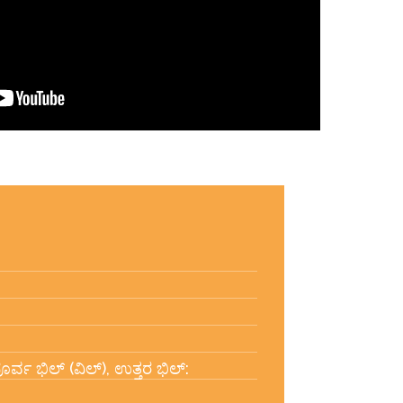
ೂರ್ವ ಭಿಲ್ (ವಿಲ್), ಉತ್ತರ ಭಿಲ್: