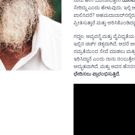
ನಾನು ಹೇಗೆ ಯೋಚಿಸುತ್ತೇನೆ
ಯೇಸು ಮ
ಸೇರಿದ್ದು ಎಂದು ಹೇಳುವುದು. ಇಲ
ಪಾಲಿಸಿದರೆ? ಅಹಮದಾಬಾದ್‌ನಲ್ಲಿರು
ಪ್ರೀತಿಸುತ್ತಾರೆ ಮತ್ತು ಆರಿಸಿಕೊಂಡಿದ್ದ
ಗದ್ದಲ, ಅವ್ಯವಸ್ಥೆ ಮತ್ತು ವೈವಿಧ್ಯತ
ಇಲ್ಲಿನ ಚರ್ಚ್ ಚಿಕ್ಕದಾಗಿದೆ, ಆದ
ನಮ್ರತೆಯಿಂದ ಸೇವೆ ಮಾಡಲು ಮತ್ತು 
ಇರಿಸಿದ್ದಾನೆ ಎಂದು ನಾನು ನಂಬುತ್ತೇನ
ಅದ್ಭುತವಾಗಿದೆ, ಮತ್ತು ಅವನ ಹೆಸರನ
ಭೇದಿಸಲು ಪ್ರಾರಂಭಿಸುತ್ತಿದೆ.