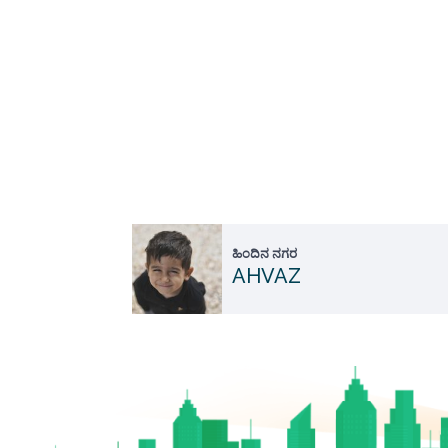
ಹಿಂದಿನ ನಗರ
AHVAZ