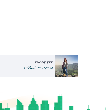
ಮುಂದಿನ ನಗರ
ಅಡಿಸ್ ಅಬಾಬಾ