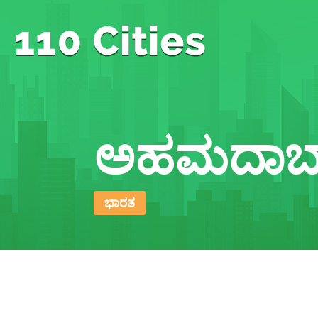
ಅಹಮದಾಬ
ಭಾರತ