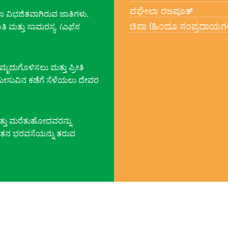
ವಘೇಲಾ ರಜಪೂತ್
ವಿಭಜಿತವಾಗಿರುವ ಜಾತಿಗಳು,
ಚಿಪಾ (ಹಿಂದೂ ಸಂಪ್ರದಾಯಗ
 ಮತ್ತು ಸಾಮರಸ್ಯ.
(ಎಫೆಸ
ೃದುಗೊಳಿಸಲು ಮತ್ತು ಪ್ರೀತಿ
 ಯೇಸುವಿನ ಕಡೆಗೆ ಸೆಳೆಯಲು ದೇವರ
್ತು ಮರೆತುಹೋದವರನ್ನು
ತನ ಭರವಸೆಯನ್ನು ತರುವ