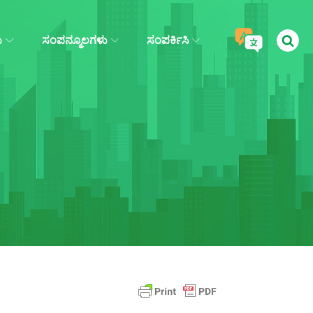
ು
ಸಂಪನ್ಮೂಲಗಳು
ಸಂಪರ್ಕಿಸಿ