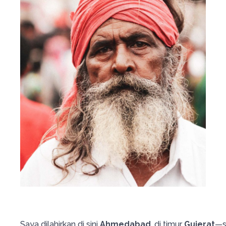
Saya dilahirkan di sini
Ahmedabad
, di timur
Gujerat
—s