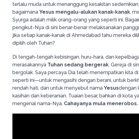
terlalu muda untuk menanggung kesakitan sedemikian. 
bagaimana
Yesus mengalu-alukan kanak-kanak
, m
Syurga adalah milik orang-orang yang seperti ini. Baga
pengikut-Nya di sini benar-benar melaksanakan panggi
jika setiap kanak-kanak di Ahmedabad tahu mereka dilih
dipilih oleh Tuhan?
Di tengah-tengah kebisingan, huru-hara, dan kepelbaga
merasakannya
Tuhan sedang bergerak
. Gereja di sin
bergolak. Saya percaya Dia telah menempatkan kita di 
seperti ini—untuk mengasihi dengan berani, untuk ber
rendah hati, dan untuk menyebut nama
Yesus
dengan 
kasihan dan keberanian. Tuaian besar, bahkan di kota 
mengenal nama-Nya,
Cahayanya mula menerobos.