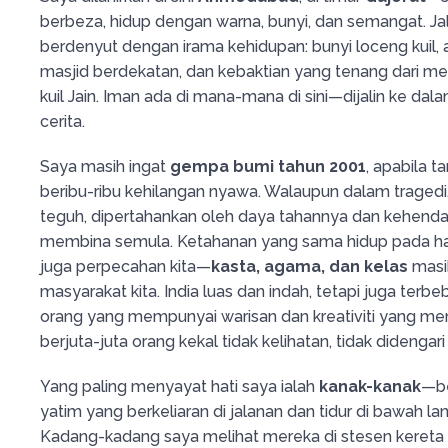
berbeza, hidup dengan warna, bunyi, dan semangat. Ja
berdenyut dengan irama kehidupan: bunyi loceng kuil, 
masjid berdekatan, dan kebaktian yang tenang dari m
kuil Jain. Iman ada di mana-mana di sini—dijalin ke dala
cerita.
Saya masih ingat
gempa bumi tahun 2001
, apabila 
beribu-ribu kehilangan nyawa. Walaupun dalam tragedi, 
teguh, dipertahankan oleh daya tahannya dan kehenda
membina semula. Ketahanan yang sama hidup pada hari 
juga perpecahan kita—
kasta, agama, dan kelas
masi
masyarakat kita. India luas dan indah, tetapi juga terb
orang yang mempunyai warisan dan kreativiti yang m
berjuta-juta orang kekal tidak kelihatan, tidak didengari
Yang paling menyayat hati saya ialah
kanak-kanak
—be
yatim yang berkeliaran di jalanan dan tidur di bawah lan
Kadang-kadang saya melihat mereka di stesen kereta a