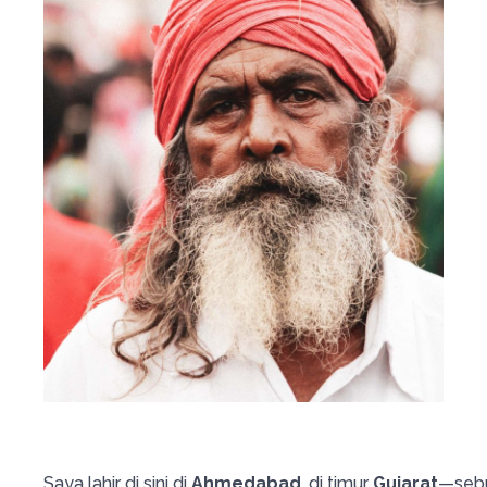
Saya lahir di sini di
Ahmedabad
, di timur
Gujarat
—sebu