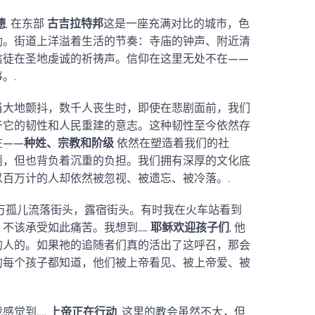
德
, 在东部
古吉拉特邦
这是一座充满对比的城市，色
勃。街道上洋溢着生活的节奏：寺庙的钟声、附近清
信徒在圣地虔诚的祈祷声。信仰在这里无处不在——
。.
 当大地颤抖，数千人丧生时，即使在悲剧面前，我们
于它的韧性和人民重建的意志。这种韧性至今依然存
在——
种姓、宗教和阶级
依然在塑造着我们的社
丽，但也背负着沉重的负担。我们拥有深厚的文化底
百万计的人却依然被忽视、被遗忘、被冷落。.
万孤儿流落街头，露宿街头。有时我在火车站看到
不该承受如此痛苦。我想到……
耶稣欢迎孩子们
, 他
的人的。如果祂的追随者们真的活出了这呼召，那会
的每个孩子都知道，他们被上帝看见、被上帝爱、被
感觉到……
上帝正在行动
. 这里的教会虽然不大，但