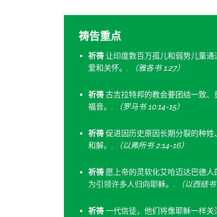
祷告重点
祈祷
让印度数百万孤儿和弱势儿童通
爱和关怀。.
（雅各书 1:27）
祈祷
古吉拉特邦的教会要团结一致、
福音。.
（罗马书 10:14-15）
祈祷
促进因历史原因长期分裂的种姓
和解。.
（以弗所书 2:14-16）
祈祷
愿上帝的灵软化艾哈迈达巴德人
为引领许多人归向耶稣。.
（以西结书 3
祈祷
一代信徒，他们将像耶稣一样关