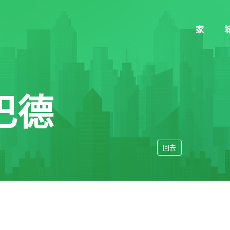
家
巴德
回去