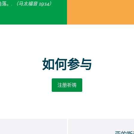
落。.
（马太福音 19:14）
如何参与
注册祈祷