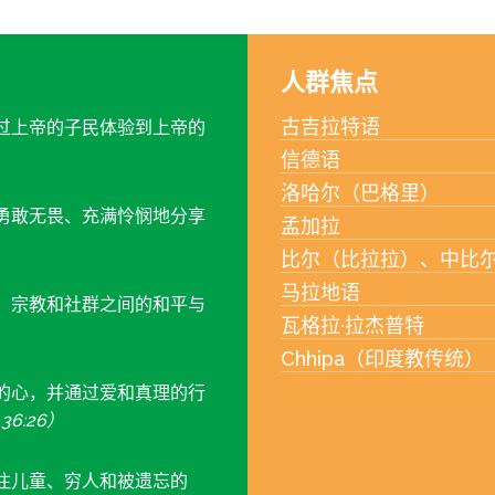
人群焦点
古吉拉特语
过上帝的子民体验到上帝的
信德语
洛哈尔（巴格里）
勇敢无畏、充满怜悯地分享
孟加拉
比尔（比拉拉）、中比
马拉地语
、宗教和社群之间的和平与
瓦格拉·拉杰普特
Chhipa（印度教传统）
的心，并通过爱和真理的行
6:26）
注儿童、穷人和被遗忘的