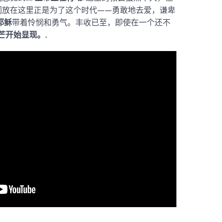
们放在这里正是为了这个时代——勇敢地去爱，谦卑
耶稣
带着怜悯和勇气。丰收已至，即使在一个还不
芒开始显现。.