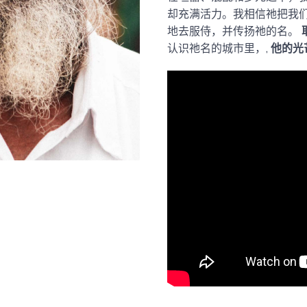
却充满活力。我相信祂把我
地去服侍，并传扬祂的名。
认识祂名的城市里，,
他的光