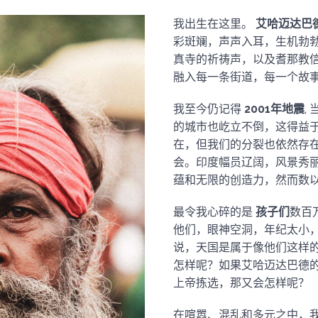
我出生在这里。
艾哈迈达巴
彩斑斓，声声入耳，生机勃
真寺的祈祷声，以及耆那教
融入每一条街道，每一个故事
我至今仍记得
2001年地震
,
的城市也屹立不倒，这得益
在，但我们的分裂也依然存
会。印度幅员辽阔，风景秀
蕴和无限的创造力，然而数以
最令我心碎的是
孩子们
数百
他们，眼神空洞，年纪太小，
说，天国是属于像他们这样
怎样呢？如果艾哈迈达巴德
上帝拣选，那又会怎样呢？
在喧嚣、混乱和多元之中，我