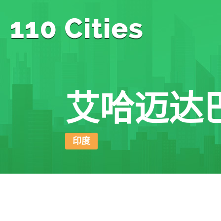
艾哈迈达
印度