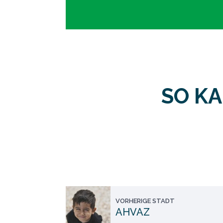
SO K
VORHERIGE STADT
AHVAZ