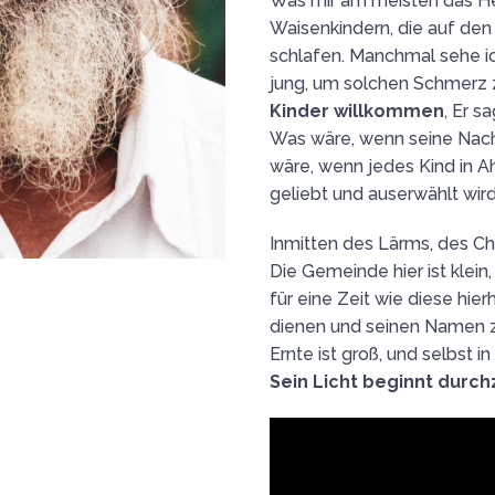
Was mir am meisten das Her
Waisenkindern, die auf den
schlafen. Manchmal sehe ic
jung, um solchen Schmerz z
Kinder willkommen
, Er s
Was wäre, wenn seine Nachf
wäre, wenn jedes Kind in 
geliebt und auserwählt wir
Inmitten des Lärms, des Cha
Die Gemeinde hier ist klein,
für eine Zeit wie diese hie
dienen und seinen Namen 
Ernte ist groß, und selbst i
Sein Licht beginnt durc