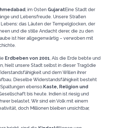
hmedabad
, im Osten
Gujarat
Eine Stadt der
Klänge und Lebensfreude. Unsere Straßen
 Lebens: das Läuten der Tempelglocken, der
en und die stille Andacht derer, die zu den
ube ist hier allgegenwärtig – verwoben mit
chichte.
die
Erdbeben von 2001
, Als die Erde bebte und
, hielt unsere Stadt selbst in dieser Tragödie
iderstandsfähigkeit und dem Willen ihrer
bau. Dieselbe Widerstandsfähigkeit besteht
e Spaltungen ebenso.
Kaste, Religion und
sellschaft bis heute. Indien ist riesig und
wer belastet. Wir sind ein Volk mit einem
tivität, doch Millionen bleiben unsichtbar,