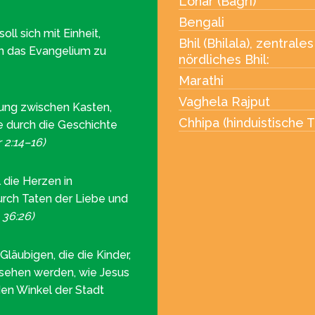
Lohar (Bagri)
Bengali
oll sich mit Einheit,
Bhil (Bhilala), zentrales 
m das Evangelium zu
nördliches Bhil:
Marathi
Vaghela Rajput
ung zwischen Kasten,
Chhipa (hinduistische T
e durch die Geschichte
 2:14–16)
 die Herzen in
rch Taten der Liebe und
 36:26)
läubigen, die die Kinder,
sehen werden, wie Jesus
eden Winkel der Stadt