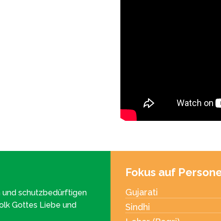
Fokus auf Person
Gujarati
n und schutzbedürftigen
Volk Gottes Liebe und
Sindhi