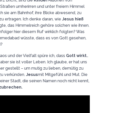
z bricht, sind die
Kinder
Millionen von
 Straßen umherirren und unter freiem Himmel
h sie am Bahnhof, ihre Blicke abwesend, zu
u ertragen. Ich denke daran, wie
Jesus hieß
agte, das Himmelreich gehöre solchen wie ihnen.
olger hier diesem Ruf wirklich folgten? Was
Ahmedabad wüsste, dass es von Gott gesehen,
d?
os und der Vielfalt spüre ich, dass
Gott wirkt.
.
 aber sie ist voller Leben. Ich glaube, er hat uns
rher gestellt – um mutig zu lieben, demütig zu
zu verkünden.
Jesus
mit Mitgefühl und Mut. Die
n einer Stadt, die seinen Namen noch nicht kennt,
hzubrechen.