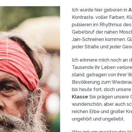
Ich wurde hier geboren in
A
Kontraste, voller Farben, 
pulsieren im Rhythmus des
Gebetsruf der nahen Mosche
Jain-Schreinen kommen. Gla
jeder Straße und jeder Ges
Ich erinnere mich noch an 
Tausende ihr Leben verloren
stand, getragen von ihrer W
Bevölkerung zum Wiederauf
bis heute fort, doch unser
Klasse
Sie prägen unsere Ge
wunderschön, aber auch sch
reichen Erbe und großer Krea
ungehört und ungeliebt.