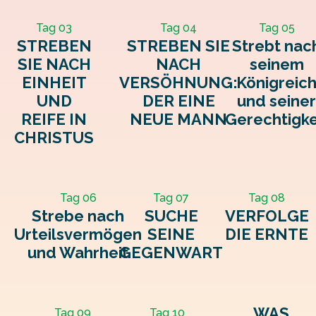
Tag 03
Tag 04
Tag 05
STREBEN
STREBEN SIE
Strebt nac
SIE NACH
NACH
seinem
EINHEIT
VERSÖHNUNG:
Königreic
UND
DER EINE
und seine
REIFE IN
NEUE MANN
Gerechtigke
CHRISTUS
Tag 06
Tag 07
Tag 08
Strebe nach
SUCHE
VERFOLGE
Urteilsvermögen
SEINE
DIE ERNTE
und Wahrheit
GEGENWART
WAS
Tag 09
Tag 10