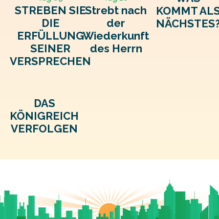
STREBEN SIE
Strebt nach
KOMMT AL
DIE
der
NÄCHSTES
ERFÜLLUNG
Wiederkunft
SEINER
des Herrn
VERSPRECHEN
DAS
KÖNIGREICH
VERFOLGEN