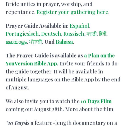
Bride unites in prayer, worship, and
repentance.
Register your gathering here
.
Prayer Guide Available in:
Español
,
Portugiesisch
,
Deutsch
,
Russisch
,
मराठी
,
हिंदी
,
മലയാളം
,
ਪੰਜਾਬੀ
, Und
Bahasa
.
The Prayer Guide is available as
a Plan on the
YouVersion Bible App
.
Invite your friends to do
the guide together. It will be available in
multiple languages on the Bible App by the end
of August.
We also invite you to watch the
10 Days Film
coming out August 28th. More about the film:
"10 Days
is a feature-length documentary on a