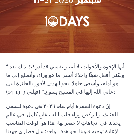
“أيها الإخوة والأخوات، لا أعتبر نفسي قد أدركتُ ذلك بعد.
ولكني أفعل شيئًا واحدًا: أنسى ما هو وراء، وأتطلع إلى ما
هو أمام، وأسعى جاهدًا نحو الهدف لأفوز بالجائزة التي
دعاني الله إليها في المسيح يسوع.” (فيلبي 3: 13-14)
إنّ دعوة العشرة أيام لعام ٢٠٢٦ هي دعوة للسعي
الحثيث، والركض وراء قلب الله بتفانٍ كامل. في عالمٍ
يجذبنا في اتجاهاتٍ لا حصر لها، هذا هو الوقت المناسب
لإعادة توجيه قلوبنا نحو هدفٍ واحد: بذل قصارى جهدنا