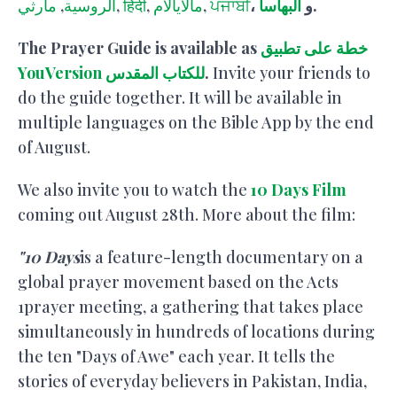
.
، و
البهاسا
ਪੰਜਾਬੀ
,
مالايالام
,
हिंदी
,
الروسية
,
مارثي
خطة على تطبيق
The Prayer Guide is available as
Invite your friends to
.
YouVersion للكتاب المقدس
do the guide together. It will be available in
multiple languages on the Bible App by the end
of August.
We also invite you to watch the
10 Days Film
coming out August 28th. More about the film:
"10 Days
is a feature-length documentary on a
global prayer movement based on the Acts
1
prayer meeting, a gathering that takes place
simultaneously in hundreds of locations during
the ten "Days of Awe" each year. It tells the
stories of everyday believers in Pakistan, India,