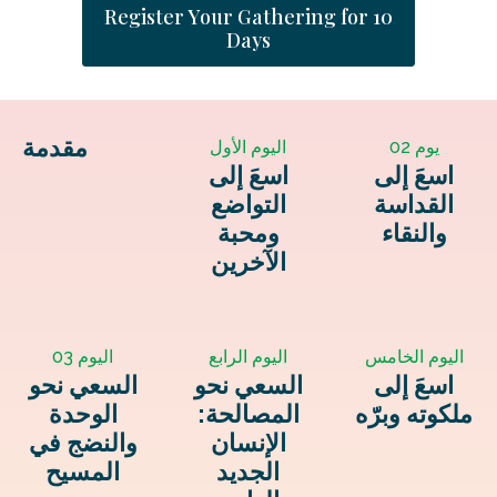
Register Your Gathering for 10
Days
مقدمة
يوم 02
اليوم الأول
اسعَ إلى
اسعَ إلى
القداسة
التواضع
والنقاء
ومحبة
الآخرين
اليوم الخامس
اليوم الرابع
اليوم 03
اسعَ إلى
السعي نحو
السعي نحو
ملكوته وبرّه
المصالحة:
الوحدة
الإنسان
والنضج في
الجديد
المسيح