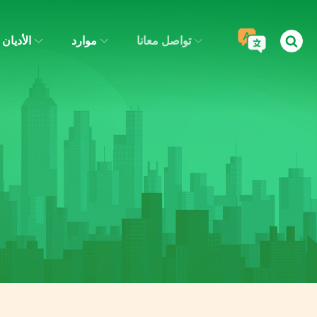
تواصل معانا
موارد
الأديان