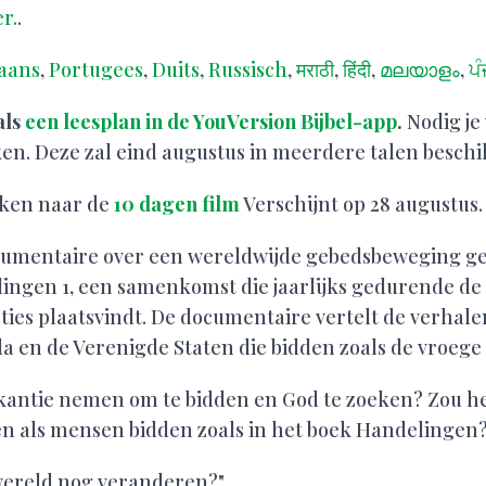
r.
.
aans
,
Portugees
,
Duits
,
Russisch
,
मराठी
,
हिंदी
,
മലയാളം
,
ਪੰ
als
een leesplan in de YouVersion Bijbel-app
.
Nodig je
n. Deze zal eind augustus in meerdere talen beschikb
jken naar de
10 dagen film
Verschijnt op 28 augustus.
ocumentaire over een wereldwijde gebedsbeweging g
ingen 1, een samenkomst die jaarlijks gedurende de
aties plaatsvindt. De documentaire vertelt de verhal
da en de Verenigde Staten die bidden zoals de vroege
kantie nemen om te bidden en God te zoeken? Zou het
n als mensen bidden zoals in het boek Handelingen
ereld nog veranderen?"