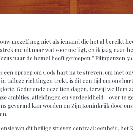
ouw mezelf nog niet als iemand die het al bereikt hee
strek me uit naar wat voor me ligt, en ik jaag naar h
Jezus naar de hemel heeft geroepen.” Filippenzen 3:1
is een oproep om Gods hart na te streven, om met on
in talloze richtingen trekt, is dit een tijd om ons ha
n glorie. Gedurende deze tien dagen, terwijl we Hem 
nze ambities, afleidingen en verdeeldheid – over te 
in ons gevormd kan worden en Zijn Koninkrijk door o
en.
nsie van dit heilige streven centraal: eenheid, het K