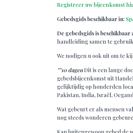
Registreer uw bijeenkomst hie
Gebedsgids beschikbaar in:
Sp
De gebedsgids is beschikbaar 
handleiding samen te gebruike
We nodigen u ook uit om te ki
""10 dagen
Dit is een lange d
gebedsbijeenkomst uit Handel
gelijktijdig op honderden loc
Pakistan, India, Israël, Oegan
Wat gebeurt er als mensen va
nog steeds wonderen gebeure
Kan buitengewoon gebed de w