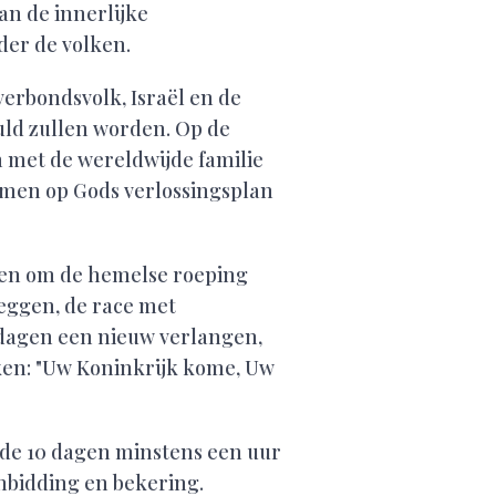
an de innerlijke
der de volken.
verbondsvolk, Israël en de
vuld zullen worden. Op de
 met de wereldwijde familie
emmen op Gods verlossingsplan
nen om de hemelse roeping
leggen, de race met
e dagen een nieuw verlangen,
ken: "Uw Koninkrijk kome, Uw
nde 10 dagen minstens een uur
nbidding en bekering.