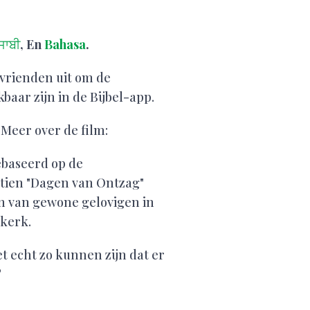
ਜਾਬੀ
, En
Bahasa
.
 vrienden uit om de
aar zijn in de Bijbel-app.
 Meer over de film:
ebaseerd op de
 tien "Dagen van Ontzag"
en van gewone gelovigen in
 kerk.
 echt zo kunnen zijn dat er
?