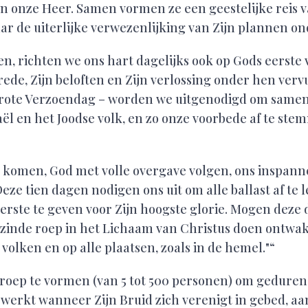
 onze Heer. Samen vormen ze een geestelijke reis v
ar de uiterlijke verwezenlijking van Zijn plannen on
en, richten we ons hart dagelijks ook op Gods eerste 
rede, Zijn beloften en Zijn verlossing onder hen ver
 Grote Verzoendag – worden we uitgenodigd om samen
raël en het Joodse volk, en zo onze voorbede af te st
 komen, God met volle overgave volgen, ons inspan
Deze tien dagen nodigen ons uit om alle ballast af te 
terste te geven voor Zijn hoogste glorie. Mogen dez
zinde roep in het Lichaam van Christus doen ontwa
 volken en op alle plaatsen, zoals in de hemel."“
 groep te vormen (van 5 tot 500 personen) om gedure
werkt wanneer Zijn Bruid zich verenigt in gebed, aa