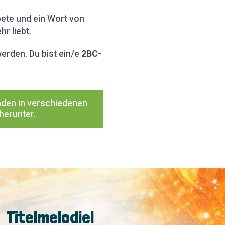
bete und ein Wort von
r liebt.
werden. Du bist ein/e
2BC-
aden in verschiedenen
herunter.
Titelmelodie!