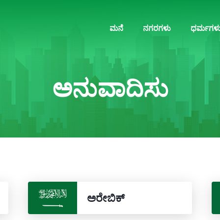
ಮನೆ
ನಗರಗಳು
ಧರ್ಮಗಳ
ಅನುವಾದಿಸು
ಅರೇಬಿಕ್