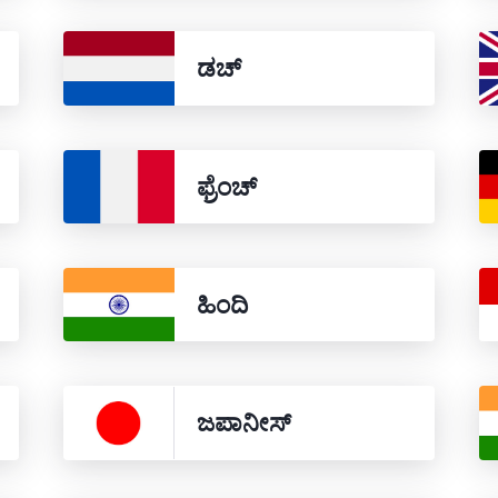
ಡಚ್
ಫ್ರೆಂಚ್
ಹಿಂದಿ
ಜಪಾನೀಸ್