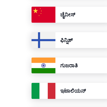
ಚೈನೀಸ್
ಫಿನ್ನಿಶ್
ಗುಜರಾತಿ
ಇಟಾಲಿಯನ್