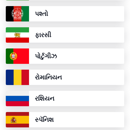
પશ્તો
ફારસી
પોર્ટુગીઝ
રોમાનિયન
રશિયન
સ્પૅનિશ