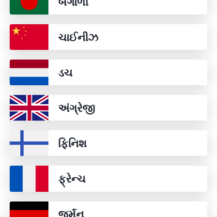
બંગાળી
ચાઈનીઝ
ડચ
અંગ્રેજી
ફિનિશ
ફ્રેન્ચ
જર્મન