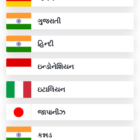
ગુજરાતી
હિન્દી
ઇન્ડોનેશિયન
ઇટાલિયન
જાપાનીઝ
કન્નડ