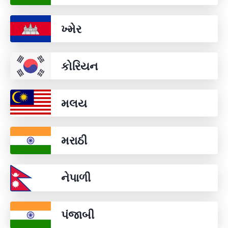
ખ્મેર
કોરિયન
મલય
મરાઠી
નેપાળી
પંજાબી