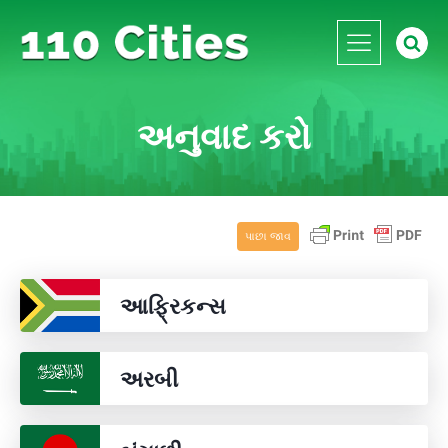
અનુવાદ કરો
પાછા જાવ
આફ્રિકન્સ
અરબી