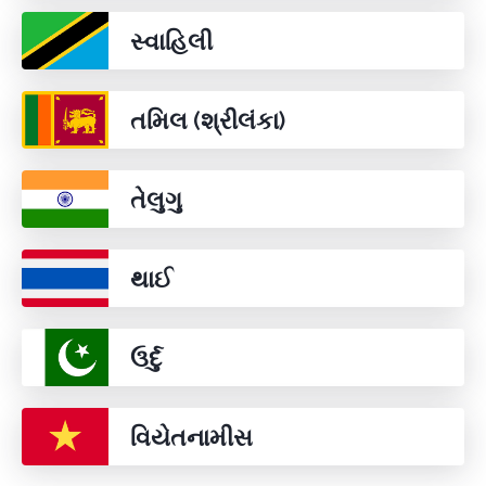
સ્વાહિલી
તમિલ (શ્રીલંકા)
તેલુગુ
થાઈ
ઉર્દુ
વિયેતનામીસ