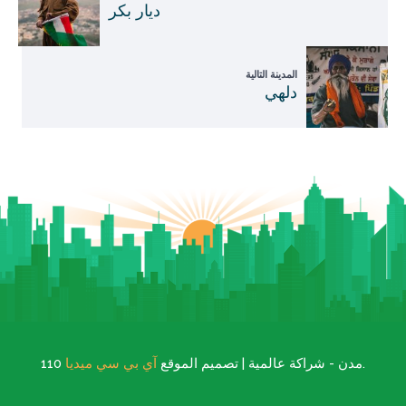
ديار بكر
المدينة التالية
دلهي
.
110 مدن - شراكة عالمية | تصميم الموقع
آي بي سي ميديا