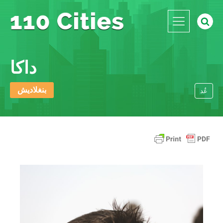
داكا
بنغلاديش
عُد