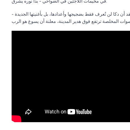
في مخيمات اللاجئين في الضواحي - بدأ نوره يشرق.
قد أن دكا لن تُعرف فقط بضجيجها وأعدادها، بل بأغنيتها الجديدة -