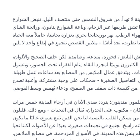
نة لا تهدأ. من شروق الشمس حتى منتصف الليل، تنبض الشوارع
 تشق طريقها عبر الزحام، وباعة الشوارع ينادون، ورائحة الشاي
واء الرطب. نهر بوريجانجا يجري بغزارة بجانبنا، حاملاً معه الحياة
يش النابض، فخورة، مبدعة، وصامدة. لكن خلف الضجيج والألوان،
الكثيرون يوميًا لمجرد البقاء. ينام الفقراء تحت الجسور، ويتسول
عات، ويتدفق عمال الملابس من المصانع بعد ساعات عمل طويلة.
 التفاصيل الصغيرة - ضحكات على وجبة مشتركة، وأغنية تصدح
من كنيسة ذات سقف من الصفيح، ودعاء يُهمس وسط الفوضى.
ون متدينون؛ يتردد صدى الأذان في أرجاء المدينة خمس مرات
مكان - مكتوب على الجدران، يُقال في التحيات - ومع ذلك، قليلون
 يسكن القلب. بالنسبة لنا نحن الذين نتبع يسوع، غالبًا ما يكون
لكنه راسخ. نجتمع في تجمعات صغيرة، بعيدًا عن الأضواء، لكننا نحيا
ه لم ينسَ هذه المدينة. في الأسواق المزدحمة، في مصانع الملابس،