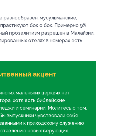
е разнообразен: мусульманские,
практикуют бок о бок. Примерно 9%
ный прозелитизм разрешен в Малайзии.
тированных отелях в номерах есть
итвенный акцент
многих маленьких церквях нет
тора, хотя есть библейские
леджи и семинарии. Молитесь о том,
бы выпускники чувствовали себя
званными к приходскому служению
аставлению новых верующих.