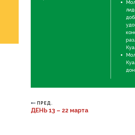
Мол
лид
доб
удо
кон
раз
Куа
Мол
Куа
дон
ПРЕД.
ДЕНЬ 13 – 22 марта