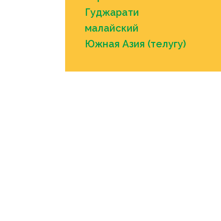
Гуджарати
малайский
Южная Азия (телугу)