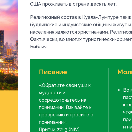
США проживать в стране десять лет.
Религиозный состав в Куала-Лумпуре такж
буддийские и индуистские общины живут и 
населения являются христианами. Религиоз
Фактически, во многих туристически-ориен
Библия.
Писание
Мол
«Обратите свои уши к
Во 
мудрости и
пас
сосредоточьтесь на
кол
понимании. Взывайте к
что
прозрению и просите о
при
понимании».
и н
Притчи 2:2-3 (NIV)