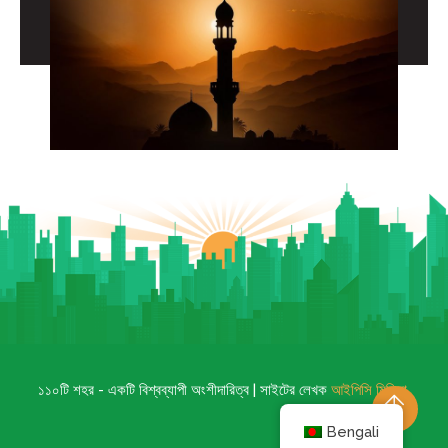
১১০টি শহর - একটি বিশ্বব্যাপী অংশীদারিত্ব | সাইটের লেখক
আইপিসি মিডিয়া
.
Bengali