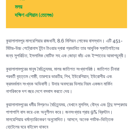
মলয়
দক্ষিণ এশিয়ান (তেলেগু)
কুয়ালালামপুর মালয়েশিয়ার রাজধানী, 8.6 মিলিয়ন লোকের বাসস্থান। এটি 451-
মিটার-উচ্চ পেট্রোনাস টুইন টাওয়ার দ্বারা প্রভাবিত তার আধুনিক স্কাইলাইনের
জন্য সুপরিচিত, ইসলামিক মোটিফ সহ এক জোড়া কাঁচ এবং ইস্পাতের আকাশচুম্বী।
কুয়ালালামপুরের মানুষ বৈচিত্র্যময়, মালয় জাতিগত সংখ্যাগরিষ্ঠ। জাতিগত চীনারা
পরবর্তী বৃহত্তম গোষ্ঠী, তারপরে ভারতীয়, শিখ, ইউরেশিয়ান, ইউরোপীয় এবং
ক্রমবর্ধমান সংখ্যক অভিবাসী। উদার অবসরের ভিসার নিয়ম একজন মার্কিন
নাগরিককে দশ বছর দেশে বসবাস করতে দেয়।
কুয়ালালামপুরের ধর্মীয় মিশ্রণও বৈচিত্র্যময়, যেখানে মুসলিম, বৌদ্ধ এবং হিন্দু সম্প্রদায়
পাশাপাশি বাস করে এবং অনুশীলন করে। জনসংখ্যার প্রায় 9% খ্রিস্টান।
মালয়েশিয়ায় ধর্মান্তরিতকরণ অনুমোদিত। আসলে, অনেক পর্যটক-ভিত্তিক
হোটেলের ঘরে বাইবেল থাকবে