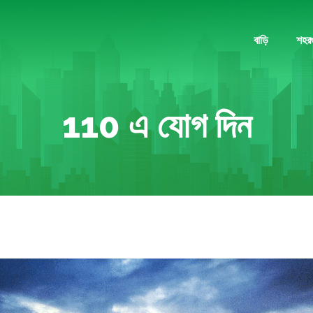
বাড়ি
শহর
110 এ যোগ দিন