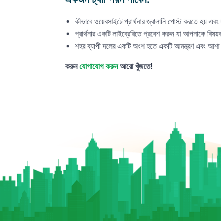
কীভাবে ওয়েবসাইটে প্রার্থনার জ্বালানি পোস্ট করতে হয় এ
প্রার্থনার একটি লাইব্রেরিতে প্রবেশ করুন যা আপনাকে বিষয়ব
শহর ব্যাপী দলের একটি অংশ হতে একটি আমন্ত্রণ এবং আশা করি 
করুন
যোগাযোগ করুন
আরো খুঁজতে!