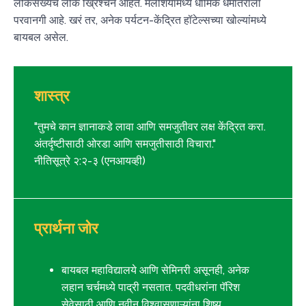
लोकसंख्येचे लोक ख्रिश्चन आहेत. मलेशियामध्ये धार्मिक धर्मांतराला
परवानगी आहे. खरं तर, अनेक पर्यटन-केंद्रित हॉटेल्सच्या खोल्यांमध्ये
बायबल असेल.
शास्त्र
"तुमचे कान ज्ञानाकडे लावा आणि समजुतीवर लक्ष केंद्रित करा.
अंतर्दृष्टीसाठी ओरडा आणि समजुतीसाठी विचारा."
नीतिसूत्रे २:२-३ (एनआयव्ही)
प्रार्थना जोर
बायबल महाविद्यालये आणि सेमिनरी असूनही, अनेक
लहान चर्चमध्ये पाद्री नसतात. पदवीधरांना पॅरिश
सेवेसाठी आणि नवीन विश्वासणाऱ्यांना शिष्य