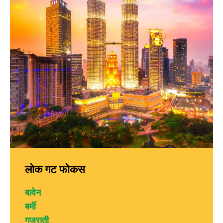
लोक गट फोकस
बावेन
बर्मी
गुजराती