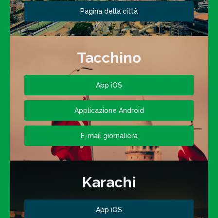
Pagina della città
Tacchino
App iOS
Applicazione Android
E-mail giornaliera
Karachi
App iOS