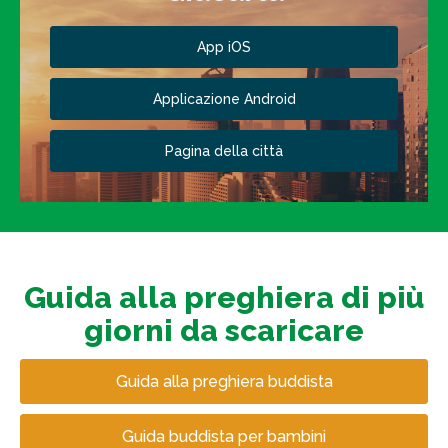
App iOS
Applicazione Android
Pagina della città
Guida alla preghiera di più
giorni da scaricare
Guida alla preghiera buddista
Guida buddista per bambini