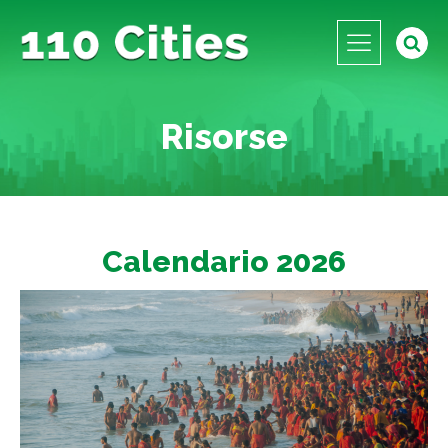
Risorse
Calendario 2026