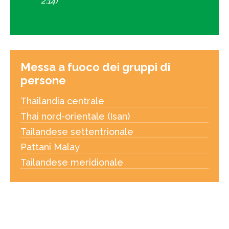
2:14)
Messa a fuoco dei gruppi di
persone
Thailandia centrale
Thai nord-orientale (Isan)
Tailandese settentrionale
Pattani Malay
Tailandese meridionale