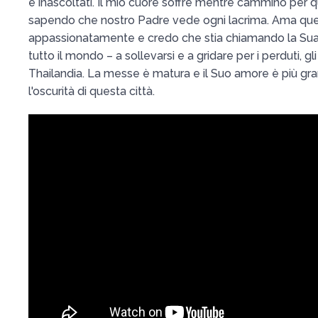
e inascoltati. Il mio cuore soffre mentre cammino per 
sapendo che nostro Padre vede ogni lacrima. Ama qu
appassionatamente e credo che stia chiamando la Sua 
tutto il mondo – a sollevarsi e a gridare per i perduti, gli af
Thailandia. La messe è matura e il Suo amore è più gra
l'oscurità di questa città.