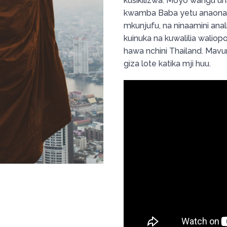
kusikilizwa. Moyo wangu un
kwamba Baba yetu anaona ki
mkunjufu, na ninaamini anal
kuinuka na kuwalilia waliopo
hawa nchini Thailand. Mav
giza lote katika mji huu.