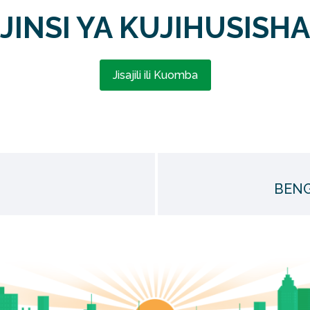
JINSI YA KUJIHUSISHA
Jisajili ili Kuomba
BENG