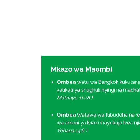
Mkazo wa Maombi
Ombea
watu wa Bangkok kukutana
katikati ya shughuli nyingi na machafu
Mathayo 11:28 )
Ombea
Watawa wa Kibuddha na wa
wa amani ya kweli inayokuja kwa nji
Yohana 14:6 )