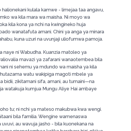
lo halionekani kulala kamwe - limejaa taa angavu,
isimko wa kila mara wa maisha. Ni moyo wa
ka kila kona ya nchi na kwingineko huja
i bado wanatafuta amani. Chini ya anga ya minara
ahabu, kuna uzuri na uvunjaji uliofumwa pamoja.
na naye ni Wabudha. Kuanzia matoleo ya
aliovalia mavazi ya zafarani wanaotembea bila
imani ni sehemu ya mdundo wa maisha ya kila
mi hutazama watu wakipiga magoti mbele ya
 bidii, zikitamani sifa, amani, au tumaini—na
a watakuja kumjua Mungu Aliye Hai ambaye
kiroho tu; ni nchi ya mateso makubwa kwa wengi.
taani bila familia. Wengine wamenaswa
uvuvi, au wavuja jasho - bila kuonekana na