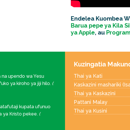
Endelea Kuombea Wa
Barua pepe ya Kila Si
ya Apple
, au
Program
Kuzingatia Makun
Thai ya Kati
 na upendo wa Yesu
ko ya kiroho ya jiji hilo.
(
Kaskazini mashariki (Is
Thai ya Kaskazini
Pattani Malay
tafutaji kupata ufunuo
Thai ya Kusini
a ya Kristo pekee.
(