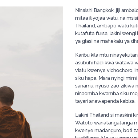
Ninaishi Bangkok, jiji amba
mitaa iliyojaa watu, na ms
Thailand, ambapo watu kuto
kutafuta fursa, lakini weng
ya glasi na mahekalu ya dh
Karibu kila mtu ninayekuta
asubuhi hadi kwa watawa w
viatu kwenye vichochoro, 
siku hapa. Mara nyingi mi
sanamu, nyuso zao zikiwa na
ninaomba kwamba siku moj
tayari anawapenda kabisa.
Lakini Thailand si maskini 
Watoto wanatangatanga mi
kwenye madanguro, boti za 