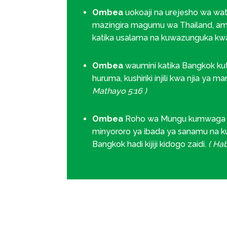
Ombea
uokoaji na urejesho wa wat
mazingira magumu wa Thailand, 
katika usalama na kuwazunguka k
Ombea
waumini katika Bangkok kut
huruma, kushiriki injili kwa njia ya
Mathayo 5:16 )
Ombea
Roho wa Mungu kumwaga ju
minyororo ya ibada ya sanamu na k
Bangkok hadi kijiji kidogo zaidi.
( Hab