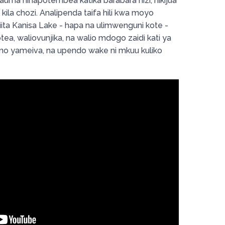
auma ninapotembea katika barabara hizi, nikijua
la chozi. Analipenda taifa hili kwa moyo
iita Kanisa Lake - hapa na ulimwenguni kote -
tea, waliovunjika, na walio mdogo zaidi kati ya
uno yameiva, na upendo wake ni mkuu kuliko