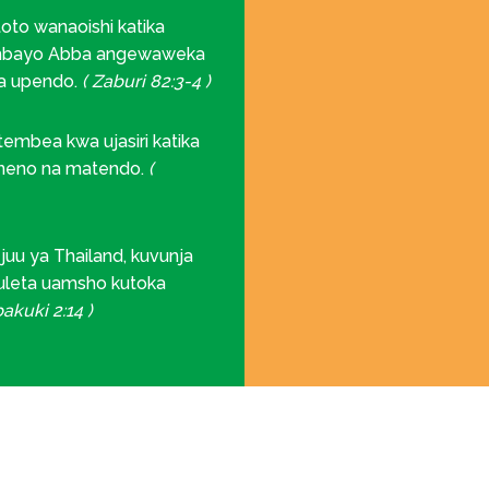
oto wanaoishi katika
ambayo Abba angewaweka
wa upendo.
( Zaburi 82:3-4 )
embea kwa ujasiri katika
 maneno na matendo.
(
u ya Thailand, kuvunja
uleta uamsho kutoka
akuki 2:14 )