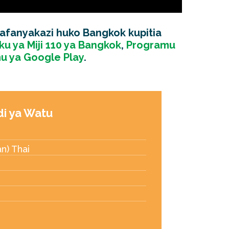
fanyakazi huko Bangkok kupitia
ku ya Miji 110 ya Bangkok
,
Programu
u ya Google Play
.
di ya Watu
an) Thai