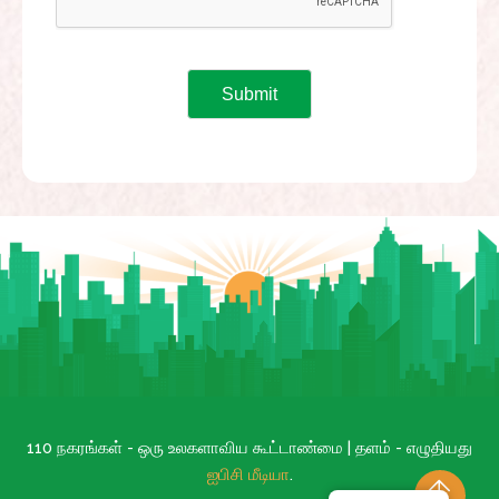
110 நகரங்கள் - ஒரு உலகளாவிய கூட்டாண்மை | தளம் - எழுதியது
ஐபிசி மீடியா
.