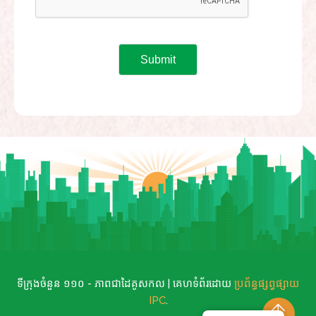
ទីក្រុងចំនួន ១១០ - ភាពជាដៃគូសកល | គេហទំព័រដោយ
ប្រព័ន្ធផ្សព្វផ្សាយ
IPC
.