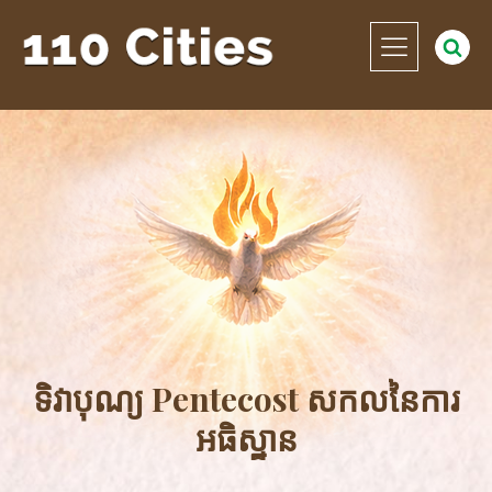
ទិវាបុណ្យ Pentecost សកលនៃការ
អធិស្ឋាន