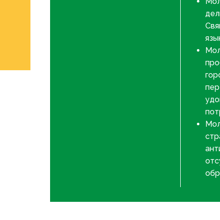
Мол
дел
Свя
язы
Мол
про
гор
пер
удо
пот
Мол
стр
ант
отс
обр