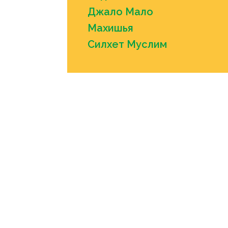
Джало Мало
Махишья
Силхет Муслим