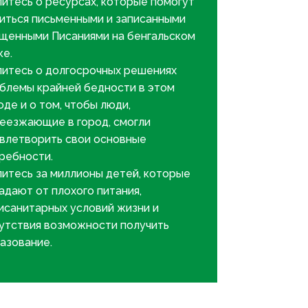
итесь о ресурсах, которые помогут
иться письменными и записанными
щенными Писаниями на бенгальском
ке.
итесь о долгосрочных решениях
блемы крайней бедности в этом
оде и о том, чтобы люди,
еезжающие в город, смогли
влетворить свои основные
ребности.
итесь за миллионы детей, которые
адают от плохого питания,
исанитарных условий жизни и
утствия возможности получить
азование.