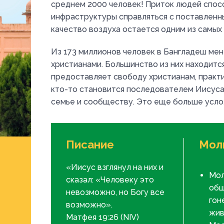
среднем 2000 человек! Приток людей спос
инфраструктуры справляться с поставленны
качество воздуха остается одним из самых 
Из 173 миллионов человек в Бангладеш ме
христианами. Большинство из них находится
предоставляет свободу христианам, практи
кто-то становится последователем Иисуса
семье и сообществу. Это еще больше услож
Писание
Мол
«Иисус взглянул на них и
Мол
сказал: «Человеку это
общ
невозможно, но Богу все
гон
возможно».
жив
Матфея 19:26 (NIV)