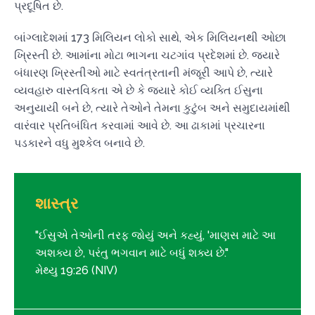
પ્રદૂષિત છે.
બાંગ્લાદેશમાં 173 મિલિયન લોકો સાથે, એક મિલિયનથી ઓછા
ખ્રિસ્તી છે. આમાંના મોટા ભાગના ચટગાંવ પ્રદેશમાં છે. જ્યારે
બંધારણ ખ્રિસ્તીઓ માટે સ્વતંત્રતાની મંજૂરી આપે છે, ત્યારે
વ્યવહારુ વાસ્તવિકતા એ છે કે જ્યારે કોઈ વ્યક્તિ ઈસુના
અનુયાયી બને છે, ત્યારે તેઓને તેમના કુટુંબ અને સમુદાયમાંથી
વારંવાર પ્રતિબંધિત કરવામાં આવે છે. આ ઢાકામાં પ્રચારના
પડકારને વધુ મુશ્કેલ બનાવે છે.
શાસ્ત્ર
"ઈસુએ તેઓની તરફ જોયું અને કહ્યું, 'માણસ માટે આ
અશક્ય છે, પરંતુ ભગવાન માટે બધું શક્ય છે."
મેથ્યુ 19:26 (NIV)