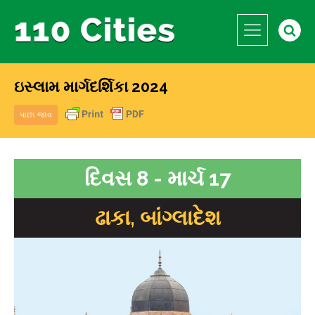
ઇસ્લામ માર્ગદર્શિકા 2024
પાછા જાવ
દિવસ 8 - માર્ચ 17
ઢાકા, બાંગ્લાદેશ