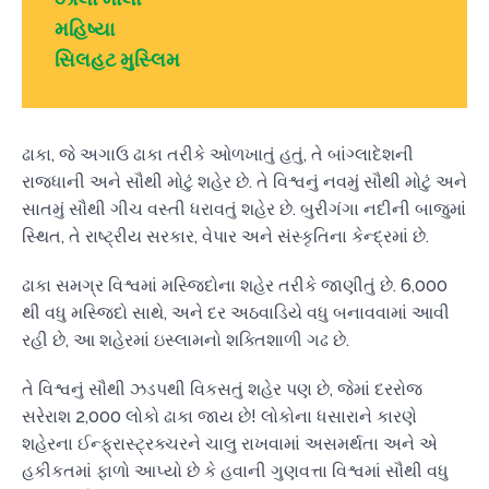
મહિષ્યા
સિલહટ મુસ્લિમ
ઢાકા, જે અગાઉ ઢાકા તરીકે ઓળખાતું હતું, તે બાંગ્લાદેશની
રાજધાની અને સૌથી મોટું શહેર છે. તે વિશ્વનું નવમું સૌથી મોટું અને
સાતમું સૌથી ગીચ વસ્તી ધરાવતું શહેર છે. બુરીગંગા નદીની બાજુમાં
સ્થિત, તે રાષ્ટ્રીય સરકાર, વેપાર અને સંસ્કૃતિના કેન્દ્રમાં છે.
ઢાકા સમગ્ર વિશ્વમાં મસ્જિદોના શહેર તરીકે જાણીતું છે. 6,000
થી વધુ મસ્જિદો સાથે, અને દર અઠવાડિયે વધુ બનાવવામાં આવી
રહી છે, આ શહેરમાં ઇસ્લામનો શક્તિશાળી ગઢ છે.
તે વિશ્વનું સૌથી ઝડપથી વિકસતું શહેર પણ છે, જેમાં દરરોજ
સરેરાશ 2,000 લોકો ઢાકા જાય છે! લોકોના ધસારાને કારણે
શહેરના ઈન્ફ્રાસ્ટ્રક્ચરને ચાલુ રાખવામાં અસમર્થતા અને એ
હકીકતમાં ફાળો આપ્યો છે કે હવાની ગુણવત્તા વિશ્વમાં સૌથી વધુ