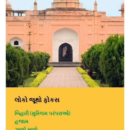
લોકો જૂથો ફોકસ
બિહારી (મુસ્લિમ પરંપરાઓ)
હજામ
ઝાલો માલો