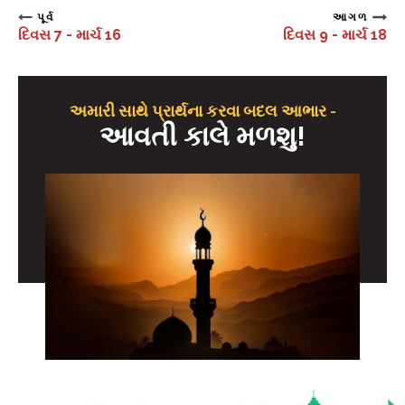
પૂર્વ
આગળ
દિવસ 7 - માર્ચ 16
દિવસ 9 - માર્ચ 18
અમારી સાથે પ્રાર્થના કરવા બદલ આભાર -
આવતી કાલે મળશુ!