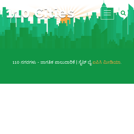
110 ನಗರಗಳು - ಜಾಗತಿಕ ಪಾಲುದಾರಿಕೆ | ಸೈಟ್ ಬೈ
ಐಪಿಸಿ ಮೀಡಿಯಾ
.