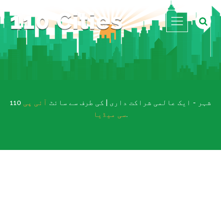
110 شہر - ایک عالمی شراکت داری | کی طرف سے سائٹ
آئی پی
.
سی میڈیا