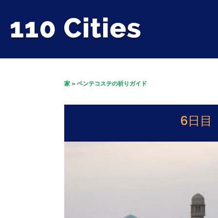
家
»
ペンテコステの祈りガイド
6日目