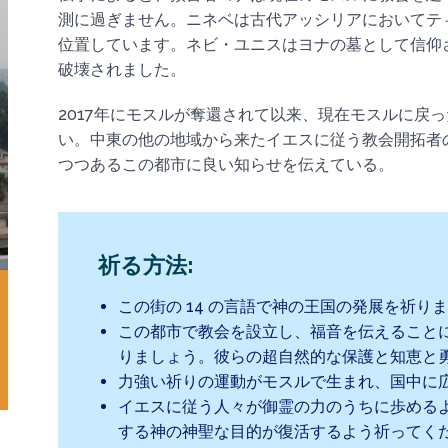
測に過ぎません。ニネベは古代アッシリアにおいてテ
位置しています。ネビ・ユニスはヨナの墓として信仰され
破壊されました。
2017年にモスルが奪還されて以来、現在モスルに戻
い。中東の他の地域から来たイエスに従う教会開拓者
つつあるこの都市に良い知らせを伝えている。
祈る方法:
この街の 14 の言語で神の王国の発展を祈り
この都市で教会を設立し、福音を伝えること
りましょう。彼らの超自然的な保護と知恵と
力強い祈りの運動がモスルで生まれ、国中に
イエスに従う人々が御霊の力のうちに歩める
する神の神聖な目的が復活するよう祈ってく