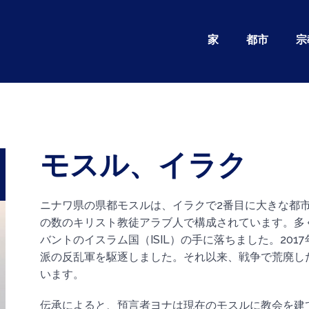
家
都市
宗
モスル、イラク
ニナワ県の県都モスルは、イラクで2番目に大きな都
の数のキリスト教徒アラブ人で構成されています。多く
バントのイスラム国（ISIL）の手に落ちました。20
派の反乱軍を駆逐しました。それ以来、戦争で荒廃し
います。
伝承によると、預言者ヨナは現在のモスルに教会を建