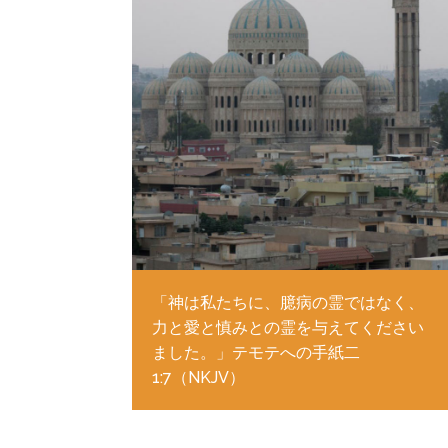
「神は私たちに、臆病の霊ではなく、
力と愛と慎みとの霊を与えてください
ました。」テモテへの手紙二
1:7（NKJV）