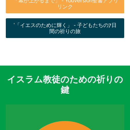
‘「幕が上がるまで」 - YouVersion聖書アプリ
リンク
‘「イエスのために輝く」 - 子どもたちの7日
間の祈りの旅
イスラム教徒のための祈りの
鍵