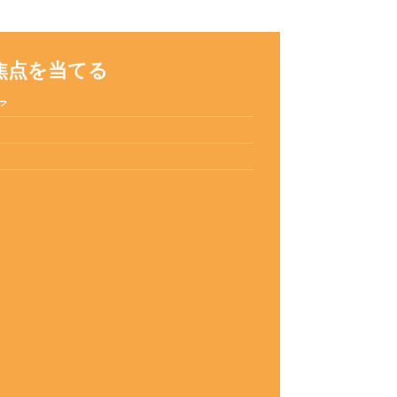
焦点を当てる
ア