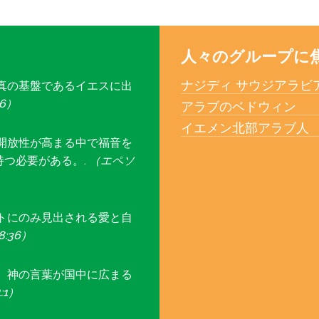
人々のグループに
ナジディ サウジアラビ
真の基盤であるイエスに出
16）
アラブのベドウィン
イエメン北部アラブ人
開放性が高まる中で福音を
つ必要がある。.
（エペソ
トにのみ見出される愛と自
:36）
、神の言葉が国中に広まる
:1）