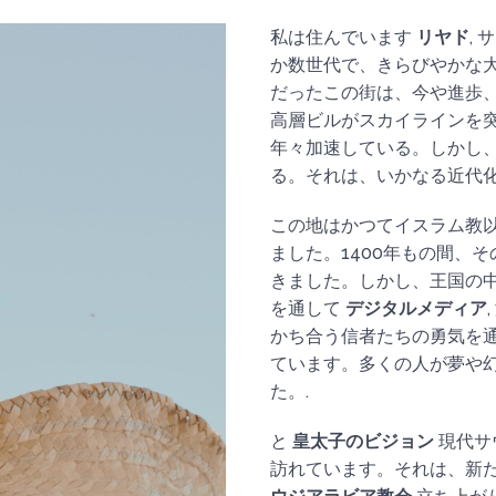
私は住んでいます
リヤド
,
か数世代で、きらびやかな
だったこの街は、今や進歩
高層ビルがスカイラインを
年々加速している。しかし
る。それは、いかなる近代化
この地はかつてイスラム教
ました。1400年もの間、
きました。しかし、王国の中
を通して
デジタルメディア
かち合う信者たちの勇気を
ています。多くの人が夢や
た。.
と
皇太子のビジョン
現代サ
訪れています。それは、新