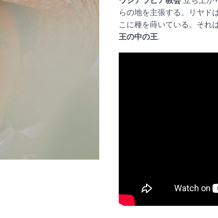
ウジアラビア教会
立ち上が
らの地を主張する。リヤド
こに種を蒔いている。それ
王の中の王
.