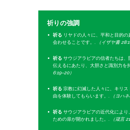
祈りの強調
祈る
リヤドの人々に、平和と目的の
会わせることです。.
（イザヤ書 28:
祈る
サウジアラビアの信者たちは、
伝えるにあたり、大胆さと識別力を持
6:19–20）
祈る
宗教に幻滅した人々に、キリス
由を体験してもらいます。.
（ヨハネ8
祈る
サウジアラビアの近代化により
ための扉が開かれました。.
（箴言 21