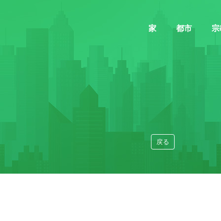
家
都市
宗
戻る