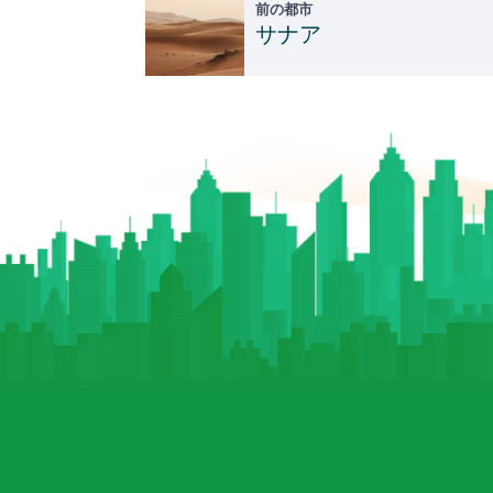
前の都市
サナア