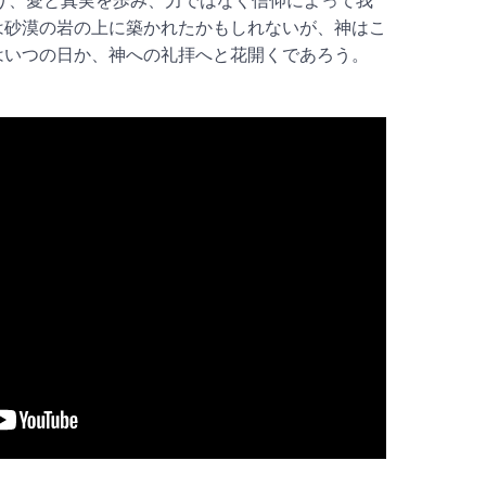
り、愛と真実を歩み、力ではなく信仰によって我
は砂漠の岩の上に築かれたかもしれないが、神はこ
はいつの日か、神への礼拝へと花開くであろう。