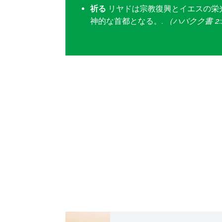
祈る
リヤドは宗教復興とイエスの栄
神的な首都となる。.
（ハバクク書 2: