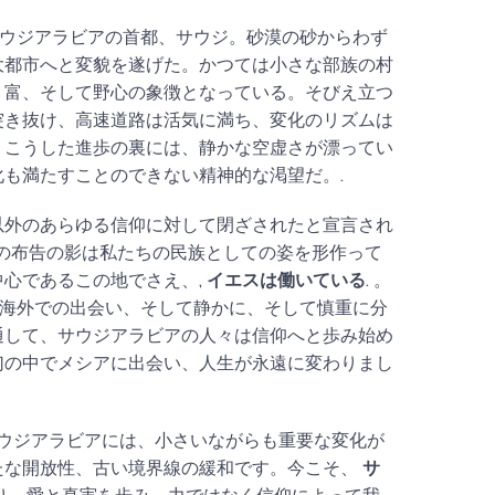
 サウジアラビアの首都、サウジ。砂漠の砂からわず
大都市へと変貌を遂げた。かつては小さな部族の村
、富、そして野心の象徴となっている。そびえ立つ
突き抜け、高速道路は活気に満ち、変化のリズムは
、こうした進歩の裏には、静かな空虚さが漂ってい
も満たすことのできない精神的な渇望だ。.
以外のあらゆる信仰に対して閉ざされたと宣言され
その布告の影は私たちの民族としての姿を形作って
心であるこの地でさえ、,
イエスは働いている
. 。
, 海外での出会い、そして静かに、そして慎重に分
通して、サウジアラビアの人々は信仰へと歩み始め
幻の中でメシアに出会い、人生が永遠に変わりまし
ウジアラビアには、小さいながらも重要な変化が
たな開放性、古い境界線の緩和です。今こそ、
サ