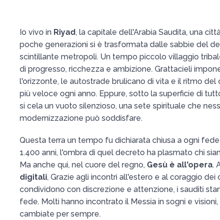
Io vivo in
Riyad
, la capitale dell'Arabia Saudita, una citt
poche generazioni si è trasformata dalle sabbie del de
scintillante metropoli. Un tempo piccolo villaggio triba
di progresso, ricchezza e ambizione. Grattacieli impo
l'orizzonte, le autostrade brulicano di vita e il ritmo d
più veloce ogni anno. Eppure, sotto la superficie di tu
si cela un vuoto silenzioso, una sete spirituale che nes
modernizzazione può soddisfare.
Questa terra un tempo fu dichiarata chiusa a ogni fede 
1.400 anni, l'ombra di quel decreto ha plasmato chi s
Ma anche qui, nel cuore del regno,
Gesù è all'opera
. 
digitali
, Grazie agli incontri all'estero e al coraggio dei
condividono con discrezione e attenzione, i sauditi st
fede. Molti hanno incontrato il Messia in sogni e visioni,
cambiate per sempre.