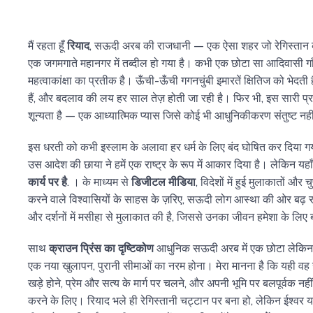
मैं रहता हूँ
रियाद
, सऊदी अरब की राजधानी — एक ऐसा शहर जो रेगिस्तान की र
एक जगमगाते महानगर में तब्दील हो गया है। कभी एक छोटा सा आदिवासी ग
महत्वाकांक्षा का प्रतीक है। ऊँची-ऊँची गगनचुंबी इमारतें क्षितिज को भेदती ह
हैं, और बदलाव की लय हर साल तेज़ होती जा रही है। फिर भी, इस सारी प्र
शून्यता है — एक आध्यात्मिक प्यास जिसे कोई भी आधुनिकीकरण संतुष्ट न
इस धरती को कभी इस्लाम के अलावा हर धर्म के लिए बंद घोषित कर दिया ग
उस आदेश की छाया ने हमें एक राष्ट्र के रूप में आकार दिया है। लेकिन यहाँ भ
कार्य पर है
. । के माध्यम से
डिजीटल मीडिया
, विदेशों में हुई मुलाकातों औ
करने वाले विश्वासियों के साहस के ज़रिए, सऊदी लोग आस्था की ओर बढ़ रहे
और दर्शनों में मसीहा से मुलाकात की है, जिससे उनका जीवन हमेशा के लिए
साथ
क्राउन प्रिंस का दृष्टिकोण
आधुनिक सऊदी अरब में एक छोटा लेकिन 
एक नया खुलापन, पुरानी सीमाओं का नरम होना। मेरा मानना है कि यही व
खड़े होने, प्रेम और सत्य के मार्ग पर चलने, और अपनी भूमि पर बलपूर्वक नह
करने के लिए। रियाद भले ही रेगिस्तानी चट्टान पर बना हो, लेकिन ईश्वर यहा