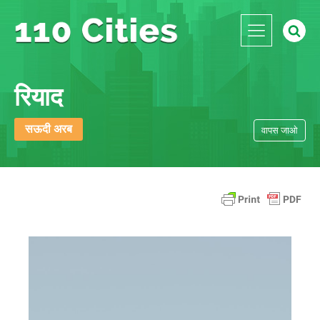
रियाद
सऊदी अरब
वापस जाओ