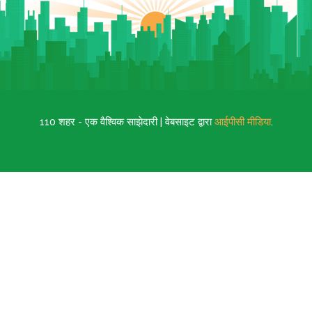
110 शहर - एक वैश्विक साझेदारी | वेबसाइट द्वारा
आईपीसी मीडिया
.