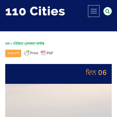
ਘਰ
»
ਪੰਤੇਕੋਸਟ ਪ੍ਰਾਰਥਨਾ ਗਾਈਡ
ਵਾਪਸ ਜਾਓ
ਦਿਨ 06