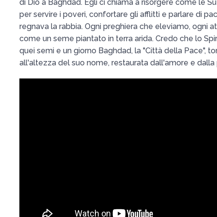
di Dio a Baghdad. Egli ci chiama a risorgere come le Sue
per servire i poveri, confortare gli afflitti e parlare di
regnava la rabbia. Ogni preghiera che eleviamo, ogni at
come un seme piantato in terra arida. Credo che lo Spiri
quei semi e un giorno Baghdad, la "Città della Pace", t
all'altezza del suo nome, restaurata dall'amore e dalla