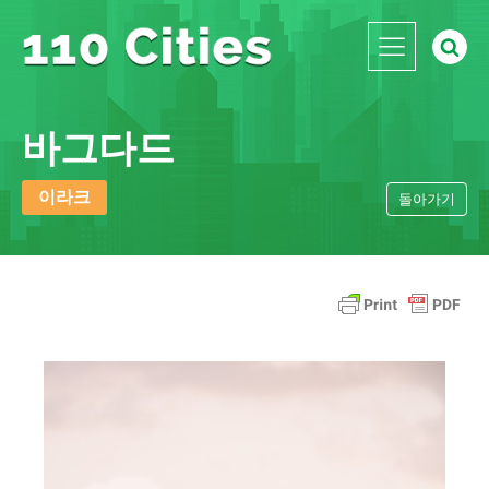
바그다드
이라크
돌아가기