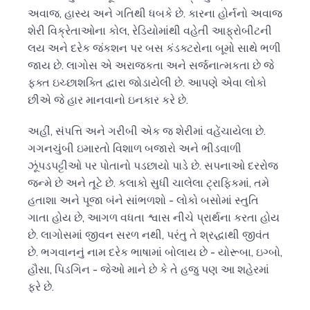
અવાજ, હાસ્ય અને ગતિથી ધબકે છે. કારના હોર્નનો અવાજ
શેરી વિક્રેતાઓના કોલ, રેડિયોમાંથી વહેતી આફ્રોબીટની
લય અને દરેક જંકશન પર બસ કંડક્ટરોના બૂમો સાથે ભળી
જાય છે. લાગોસ એ અરાજકતા અને સર્જનાત્મકતા છે જે
ફક્ત ઇચ્છાશક્તિ દ્વારા જોડાયેલી છે. આપણે એવા લોકો
છીએ જે હાર માનવાનો ઇનકાર કરે છે.
અહીં, સંપત્તિ અને ગરીબી એક જ શેરીમાં વહેંચાયેલા છે.
ગગનચુંબી ઇમારતો વિશાળ બજારો અને ભીડવાળી
ઝૂંપડપટ્ટીઓ પર પોતાનો પડછાયો પાડે છે. સપનાઓ દરરોજ
જન્મે છે અને તૂટે છે. કલાકો સુધી ચાલેલા ટ્રાફિકમાં, તમે
હતાશા અને પૂજા બંને સાંભળશો - લોકો બસોમાં સ્તુતિ
ગાતા હોય છે, આગળ વધતા શ્વાસ નીચે પ્રાર્થના કરતા હોય
છે. લાગોસમાં જીવન સરળ નથી, પરંતુ તે શ્રદ્ધાથી જીવંત
છે. ભગવાનનું નામ દરેક ભાષામાં બોલાય છે - યોરૂબા, ઇગ્બો,
હૌસા, પિડગિન - જેઓ માને છે કે તે હજુ પણ આ શહેરમાં
ફરે છે.