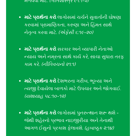
મેળવવા માટે.
(ગીતશાસ્ત્ર ૯૧:૧-૨)
માટે પ્રાર્થના કરો
લાગોસમાં ચર્ચને સુવાર્તાની ઘોષણા
કરવામાં પ્રામાણિકતા, કરુણા અને હિંમત સાથે
નેતૃત્વ કરવા માટે.
(એફેસી ૬:૧૯-૨૦)
માટે પ્રાર્થના કરો
સરકાર અને વ્યાપારી નેતાઓ
ન્યાય અને નમ્રતા સાથે કાર્ય કરે, સાચા સુધારા તરફ
કામ કરે.
(નીતિવચનો ૨૧:૧)
માટે પ્રાર્થના કરો
દેશભરના ગરીબ, ભૂખ્યા અને
ત્યજી દેવાયેલા બાળકો માટે ઉપચાર અને જોગવાઈ.
(યશાયાહ ૫૮:૧૦-૧૨)
માટે પ્રાર્થના કરો
લાગોસમાં પુનરુત્થાન શરૂ થશે -
જેથી શહેરનો પ્રભાવ નાઇજીરીયા અને તેનાથી
આગળ ઈસુનો પ્રકાશ ફેલાવશે.
(હબાક્કૂક ૨:૧૪)