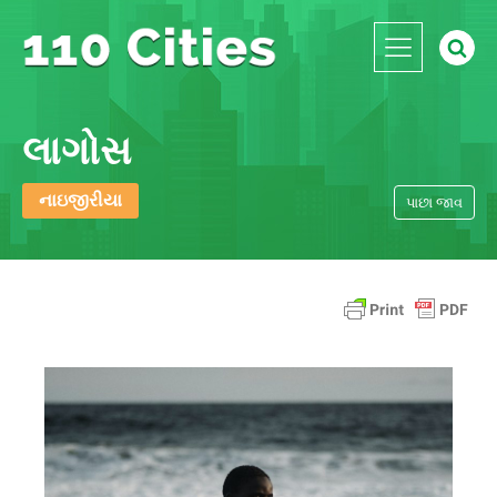
લાગોસ
નાઇજીરીયા
પાછા જાવ