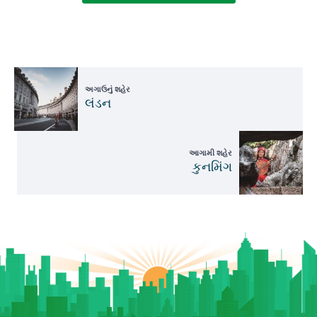
અગાઉનું શહેર
લંડન
આગામી શહેર
કુનમિંગ