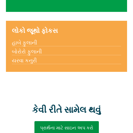
લોકો જૂથો ફોકસ
હાબે ફુલાની
બોરોરો ફુલાની
યરવા કનુરી
કેવી રીતે સામેલ થવું
પ્રાર્થના માટે સાઇન અપ કરો