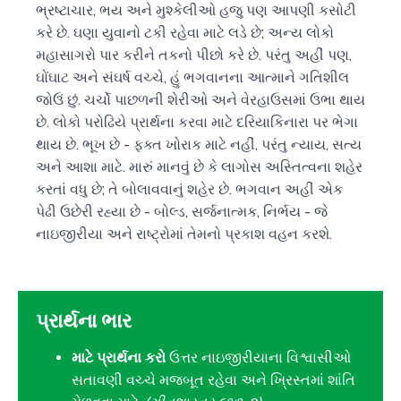
ભ્રષ્ટાચાર, ભય અને મુશ્કેલીઓ હજુ પણ આપણી કસોટી
કરે છે. ઘણા યુવાનો ટકી રહેવા માટે લડે છે; અન્ય લોકો
મહાસાગરો પાર કરીને તકનો પીછો કરે છે. પરંતુ અહીં પણ,
ઘોંઘાટ અને સંઘર્ષ વચ્ચે, હું ભગવાનના આત્માને ગતિશીલ
જોઉં છું. ચર્ચો પાછળની શેરીઓ અને વેરહાઉસમાં ઉભા થાય
છે. લોકો પરોઢિયે પ્રાર્થના કરવા માટે દરિયાકિનારા પર ભેગા
થાય છે. ભૂખ છે - ફક્ત ખોરાક માટે નહીં, પરંતુ ન્યાય, સત્ય
અને આશા માટે. મારું માનવું છે કે લાગોસ અસ્તિત્વના શહેર
કરતાં વધુ છે; તે બોલાવવાનું શહેર છે. ભગવાન અહીં એક
પેઢી ઉછેરી રહ્યા છે - બોલ્ડ, સર્જનાત્મક, નિર્ભય - જે
નાઇજીરીયા અને રાષ્ટ્રોમાં તેમનો પ્રકાશ વહન કરશે.
પ્રાર્થના ભાર
માટે પ્રાર્થના કરો
ઉત્તર નાઇજીરીયાના વિશ્વાસીઓ
સતાવણી વચ્ચે મજબૂત રહેવા અને ખ્રિસ્તમાં શાંતિ