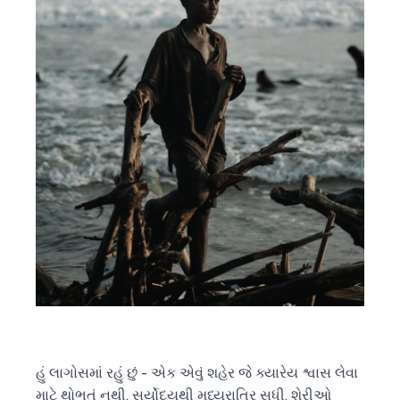
હું લાગોસમાં રહું છું - એક એવું શહેર જે ક્યારેય શ્વાસ લેવા
માટે થોભતું નથી. સૂર્યોદયથી મધ્યરાત્રિ સુધી, શેરીઓ