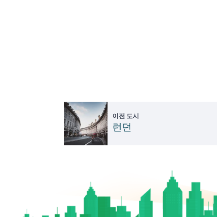
이전 도시
런던