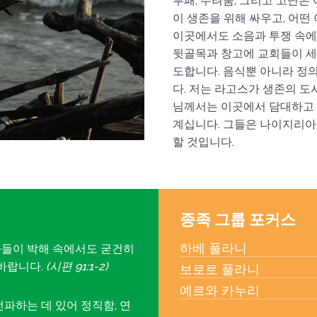
부패, 두려움, 그리고 고난은
이 생존을 위해 싸우고, 어떤
이곳에서도 소음과 투쟁 속에
뒷골목과 창고에 교회들이 세
도합니다. 음식뿐 아니라 정의
다. 저는 라고스가 생존의 도
님께서는 이곳에서 담대하고
계십니다. 그들은 나이지리아
할 것입니다.
종족 그룹 포커스
하베 풀라니
들이 박해 속에서도 굳건히
바랍니다.
(시편 91:1-2)
보로로 풀라니
예르와 카누리
파하는 데 있어 정직함, 연