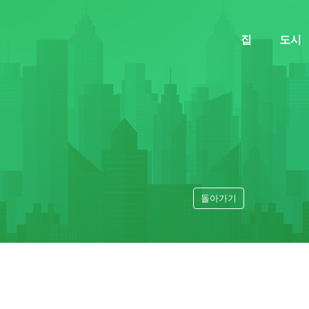
집
도시
돌아가기