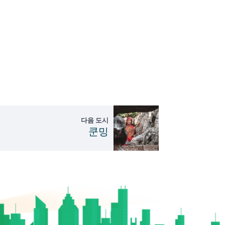
다음 도시
쿤밍