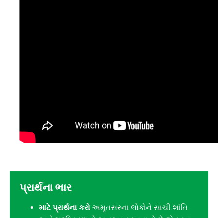
પ્રાર્થના ભાર
માટે પ્રાર્થના કરો
અમૃતસરના લોકોને સાચી શાંતિ