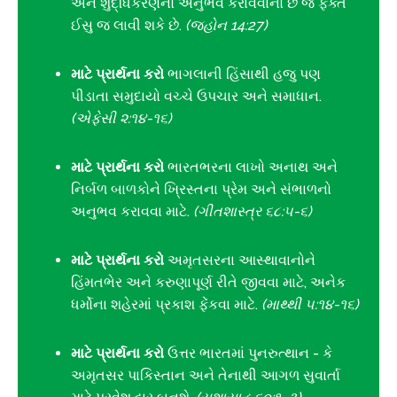
અને શુદ્ધિકરણનો અનુભવ કરાવવાનો છે જે ફક્ત
ઈસુ જ લાવી શકે છે.
(જ્હોન 14:27)
માટે પ્રાર્થના કરો
ભાગલાની હિંસાથી હજુ પણ
પીડાતા સમુદાયો વચ્ચે ઉપચાર અને સમાધાન.
(એફેસી ૨:૧૪-૧૬)
માટે પ્રાર્થના કરો
ભારતભરના લાખો અનાથ અને
નિર્બળ બાળકોને ખ્રિસ્તના પ્રેમ અને સંભાળનો
અનુભવ કરાવવા માટે.
(ગીતશાસ્ત્ર ૬૮:૫-૬)
માટે પ્રાર્થના કરો
અમૃતસરના આસ્થાવાનોને
હિંમતભેર અને કરુણાપૂર્ણ રીતે જીવવા માટે, અનેક
ધર્મોના શહેરમાં પ્રકાશ ફેંકવા માટે.
(માથ્થી ૫:૧૪-૧૬)
માટે પ્રાર્થના કરો
ઉત્તર ભારતમાં પુનરુત્થાન - કે
અમૃતસર પાકિસ્તાન અને તેનાથી આગળ સુવાર્તા