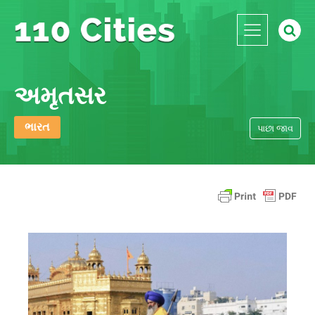
અમૃતસર
ભારત
પાછા જાવ