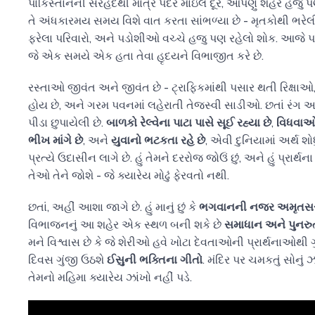
પાકિસ્તાનની સરહદથી માત્ર પંદર માઇલ દૂર, આપણું શહેર હજુ
તે અંધકારમય સમય વિશે વાત કરતા સાંભળ્યા છે - મૃતકોથી ભરેલી 
ફરેલા પરિવારો, અને પડોશીઓ વચ્ચે હજુ પણ રહેલો શોક. આજે પણ
જે એક સમયે એક હતા તેવા હૃદયને વિભાજીત કરે છે.
રસ્તાઓ જીવંત અને જીવંત છે - ટ્રાફિકમાંથી પસાર થતી રિક્ષાઓ,
હોય છે, અને ગરમ પવનમાં લહેરાતી તેજસ્વી સાડીઓ. છતાં રંગ 
પીડા છુપાયેલી છે.
બાળકો રેલ્વેના પાટા પાસે સૂઈ રહ્યા છે
,
વિધવાઓ 
ભીખ માંગે છે
, અને
યુવાનો ભટકતા રહે છે
, એવી દુનિયામાં અર્થ શોધુ
પ્રત્યે ઉદાસીન લાગે છે. હું તેમને દરરોજ જોઉં છું, અને હું પ્રાર્થન
તેઓ તેને જોશે - જે ક્યારેય મોઢું ફેરવતો નથી.
છતાં, અહીં આશા જાગે છે. હું માનું છું કે
ભગવાનની નજર અમૃતસર 
વિભાજનનું આ શહેર એક સ્થળ બની શકે છે
સમાધાન અને પુનરુ
મને વિશ્વાસ છે કે જે શેરીઓ હવે ખોટા દેવતાઓની પ્રાર્થનાઓથી ગ
દિવસ ગુંજી ઉઠશે
ઈસુની ભક્તિના ગીતો
. મંદિર પર ચમકતું સોનું 
તેમનો મહિમા ક્યારેય ઝાંખો નહીં પડે.