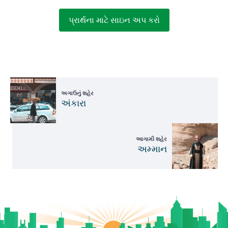
પ્રાર્થના માટે સાઇન અપ કરો
અગાઉનું શહેર
અંકારા
આગામી શહેર
અમ્માન