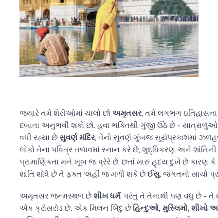
જ્યારે તમે શેરીઓમાં ચાલો છો
અમૃતસર
, તમે લગભગ ઇતિહાસના સ
દબાતા અનુભવી શકો છો. હવા ભક્તિથી ગુંજી ઉઠે છે - યાત્રાળુઓ
વધી રહ્યા છે
સુવર્ણ મંદિર
, તેનો સુવર્ણ ગુંબજ સૂર્યપ્રકાશમાં ઝળ
લોકો તેના પવિત્ર તળાવમાં સ્નાન કરે છે, શુદ્ધિકરણ અને શાંતિની
પ્રામાણિકતા મને ખૂબ જ પ્રેરે છે, છતાં મારું હૃદય દુખે છે કારણ કે હ
શાંતિ શોધે છે તે ફક્ત અહીં જ મળી શકે છે
ઈસુ
, જગતનો સાચો પ્
અમૃતસર જન્મસ્થળ છે
શીખ ધર્મ
, પરંતુ તે તેનાથી પણ વધુ છે - તે
એક ક્રોસરોડ છે, એક મિલન બિંદુ છે
હિન્દુઓ, મુસ્લિમો, શીખો 