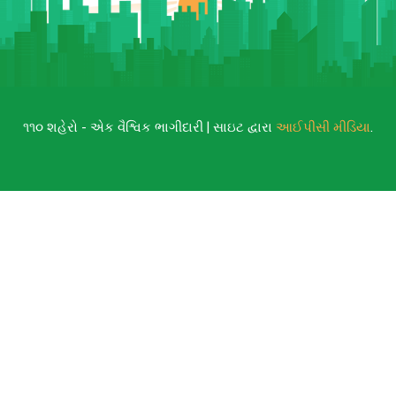
૧૧૦ શહેરો - એક વૈશ્વિક ભાગીદારી | સાઇટ દ્વારા
આઈપીસી મીડિયા
.