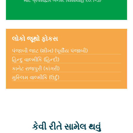
માટે પ્રવેશદ્વાર બનશે.
(યશાયાહ ૬૦:૧-૩)
લોકો જૂથો ફોકસ
પંજાબી જાટ (શીખ) (પૂર્વીય પંજાબી)
હિન્દુ વાલ્મીકિ (હિન્દી)
કાનેટ રાજપુરી (કાંગરી)
મુસ્લિમ વાલ્મીકિ (ઉર્દુ)
કેવી રીતે સામેલ થવું