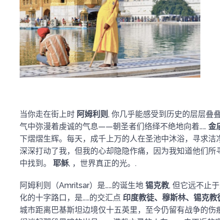
当你走在街上时
阿姆利则
, 你几乎能感受到历史的层层叠
气中弥漫着虔诚的气息——朝圣者们络绎不绝地向着……
金
下熠熠生辉。每天，成千上万的人在圣池中沐浴，寻求洁
深深打动了我，但我的心却隐隐作痛，因为我知道他们所
中找到。
耶稣
, ，世界真正的光。.
阿姆利则（Amritsar）是……的诞生地
锡克教
, 但它远不止
化的十字路口，是……的交汇点
印度教徒、穆斯林、锡克教
城市距离巴基斯坦边境仅十五英里，至今仍留有战争的伤