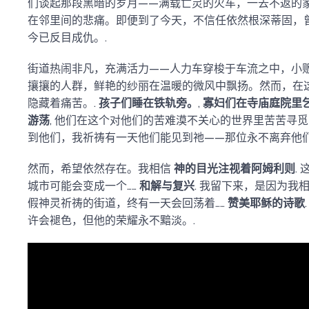
们谈起那段黑暗的岁月——满载亡灵的火车，一去不返的
在邻里间的悲痛。即便到了今天，不信任依然根深蒂固，
今已反目成仇。.
街道热闹非凡，充满活力——人力车穿梭于车流之中，小
攘攘的人群，鲜艳的纱丽在温暖的微风中飘扬。然而，在
隐藏着痛苦。.
孩子们睡在铁轨旁。
,
寡妇们在寺庙庭院里
游荡
, 他们在这个对他们的苦难漠不关心的世界里苦苦寻
到他们，我祈祷有一天他们能见到祂——那位永不离弃他们
然而，希望依然存在。我相信
神的目光注视着阿姆利则
.
城市可能会变成一个……
和解与复兴
. 我留下来，是因为我
假神灵祈祷的街道，终有一天会回荡着……
赞美耶稣的诗歌
许会褪色，但他的荣耀永不黯淡。.