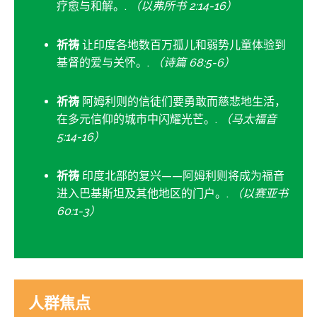
疗愈与和解。.
（以弗所书 2:14-16）
祈祷
让印度各地数百万孤儿和弱势儿童体验到
基督的爱与关怀。.
（诗篇 68:5-6）
祈祷
阿姆利则的信徒们要勇敢而慈悲地生活，
在多元信仰的城市中闪耀光芒。.
（马太福音
5:14-16）
祈祷
印度北部的复兴——阿姆利则将成为福音
进入巴基斯坦及其他地区的门户。.
（以赛亚书
60:1-3）
人群焦点