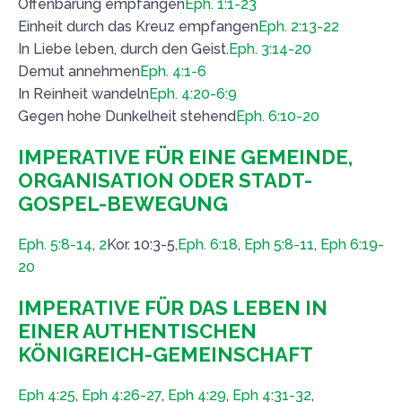
Offenbarung empfangen
Eph. 1:1-23
Einheit durch das Kreuz empfangen
Eph. 2:13-22
In Liebe leben, durch den Geist.
Eph. 3:14-20
Demut annehmen
Eph. 4:1-6
In Reinheit wandeln
Eph. 4:20-6:9
Gegen hohe Dunkelheit stehend
Eph. 6:10-20
IMPERATIVE FÜR EINE GEMEINDE,
ORGANISATION ODER STADT-
GOSPEL-BEWEGUNG
Eph. 5:8-14
,
2
Kor. 10:3-5,
Eph. 6:18
,
Eph 5:8-11
,
Eph 6:19-
20
IMPERATIVE FÜR DAS LEBEN IN
EINER AUTHENTISCHEN
KÖNIGREICH-GEMEINSCHAFT
Eph 4:25
,
Eph 4:26-27
,
Eph 4:29
,
Eph 4:31-32
,