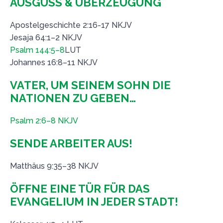
AUSGUSS & ÜBERZEUGUNG
Apostelgeschichte 2:16-17 NKJV
Jesaja 64:1–2 NKJV
Psalm 144:5–8
LUT
Johannes 16:8–11 NKJV
VATER, UM SEINEM SOHN DIE
NATIONEN ZU GEBEN…
Psalm 2:6–8 NKJV
SENDE ARBEITER AUS!
Matthäus 9:35–38 NKJV
ÖFFNE EINE TÜR FÜR DAS
EVANGELIUM IN JEDER STADT!