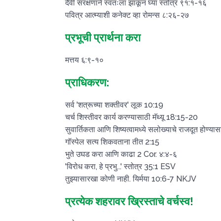
दैवी संरक्षणाने स्वतःला झाकून घ्या स्तोत्र ९१:१-१६
पवित्र आत्म्याशी कनेक्ट व्हा रोमन्स ८:२६-२७
प्रभूची प्रार्थना करा
मत्तय ६:९-१०
प्राधिकरण:
सर्व 'शत्रूच्या शक्तीवर' लूक 10:19
चर्च शिस्तीवर कार्य करण्यासाठी मॅथ्यू 18:15-20
सुवार्तिकता आणि शिष्यत्वामध्ये सलोख्याचे राजदूत होण्या
गॉस्पेल सत्य शिकवताना तीत 2:15
भुते उघड करा आणि काढा 2 Cor. ४:४-६
'विरोध करा, हे प्रभु...' स्तोत्र 35:1 ESV
तुझ्यासारखा कोणी नाही. यिर्मया 10:6-7 NKJV
प्रत्येक शहरावर ख्रिस्ताचे वर्चस्व!