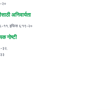
१०-२०
ीसाठी अनिवार्यता
५:८-११, इफिस ६:१९-२०
यक गोष्टी
१-३२,
-३३