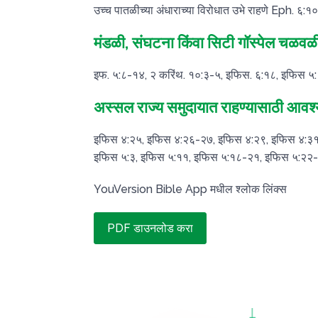
उच्च पातळीच्या अंधाराच्या विरोधात उभे राहणे Eph. ६:
मंडळी, संघटना किंवा सिटी गॉस्पेल चळवळ
इफ. ५:८-१४, २ करिंथ. १०:३-५, इफिस. ६:१८, इफिस 
अस्सल राज्य समुदायात राहण्यासाठी आवश्
इफिस ४:२५, इफिस ४:२६-२७, इफिस ४:२९, इफिस ४:३
इफिस ५:३, इफिस ५:११, इफिस ५:१८-२१, इफिस ५:२२
YouVersion Bible App मधील श्लोक लिंक्स
PDF डाउनलोड करा