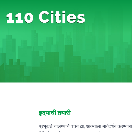
हृदयाची तयारी
प्रभूकडे चालण्याचे वचन द्या, आत्म्याला मार्गदर्शन करण्यास