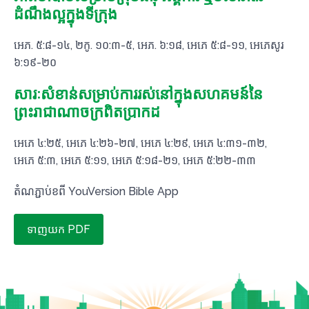
ដំណឹងល្អក្នុងទីក្រុង
អេភ. ៥:៨​-​១៤, ២កូ. ១០:៣​-​៥, អេភ. ៦:១៨, អេភេ ៥:៨-១១, អេភេសូរ
៦:១៩-២០
សារៈសំខាន់សម្រាប់ការរស់នៅក្នុងសហគមន៍នៃ
ព្រះរាជាណាចក្រពិតប្រាកដ
អេភេ ៤:២៥, អេភេ ៤:២៦-២៧, អេភេ ៤:២៩, អេភេ ៤:៣១-៣២,
អេភេ ៥:៣, អេភេ ៥:១១, អេភេ ៥:១៨-២១, អេភេ ៥:២២-៣៣
តំណភ្ជាប់ខពី YouVersion Bible App
ទាញយក PDF