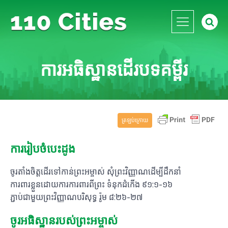
ការអធិស្ឋានដើរបទគម្ពីរ
ត្រឡប់​ក្រោយ
ការរៀបចំបេះដូង
ចូរ​តាំងចិត្ត​ដើរ​ទៅកាន់​ព្រះអម្ចាស់ សុំ​ព្រះវិញ្ញាណ​ដើម្បី​ដឹកនាំ
ការពារខ្លួនដោយការការពារពីព្រះ ទំនុកដំកើង ៩១:១-១៦
ភ្ជាប់ជាមួយព្រះវិញ្ញាណបរិសុទ្ធ រ៉ូម ៨:២៦-២៧
ចូរ​អធិស្ឋាន​របស់​ព្រះអម្ចាស់