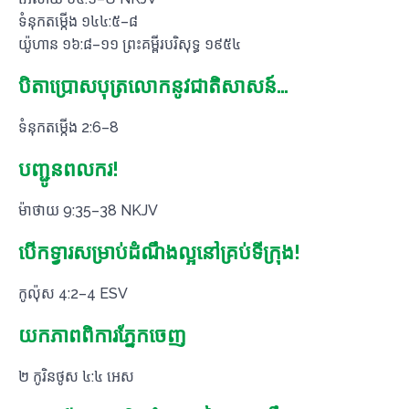
ទំនុកតម្កើង ១៤៤:៥–៨
យ៉ូហាន ១៦:៨–១១ ព្រះគម្ពីរបរិសុទ្ធ ១៩៥៤
បិតា​ប្រោស​បុត្រ​លោក​នូវ​ជាតិ​សាសន៍…
ទំនុកតម្កើង 2:6–8
បញ្ជូនពលករ!
ម៉ាថាយ 9:35–38 NKJV
បើកទ្វារសម្រាប់ដំណឹងល្អនៅគ្រប់ទីក្រុង!
កូល៉ុស 4:2–4 ESV
យកភាពពិការភ្នែកចេញ
២ កូរិនថូស ៤:៤ អេស