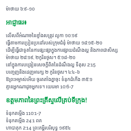
ម៉ាថាយ ៦:៩​-​១០
អាជ្ញាធរ៖
លើស​ពី​អំណាច​នៃ​ខ្មាំង​សត្រូវ លូកា ១០:១៩
ធ្វើ​តាម​ការ​ប្រៀនប្រដៅ​របស់​ក្រុមជំនុំ ម៉ាថាយ ១៨:១៥-២០
ដើម្បី​ធ្វើ​ជា​ទូត​នៃ​ការ​ផ្សះផ្សា​ក្នុង​ការ​ផ្សាយ​ដំណឹង​ល្អ និង​ភាព​ជា​សិស្ស
ម៉ាថាយ ២៨:១៩, ២កូរិនថូស។ ៥:១៨​-​២០
នៅក្នុង​ការបង្រៀន​សេចក្ដីពិត​នៃ​ដំណឹងល្អ ទីតុស 2:15
បញ្ចេញ​និង​ដេញ​អារក្ស ២ កូរិនថូស។ ៤:៤​-​៦
ឱ​ព្រះ‌អម្ចាស់​អើយ ចូរ​តតាំង​គ្នា​ចុះ ទំនុកដំកើង ៣៥:១
គ្មានអ្នកណាដូចអ្នកទេ។ យេរេមា 10:6-7
ឧត្តមភាពនៃព្រះគ្រីស្ទលើគ្រប់ទីក្រុង!
ទំនុកតម្កើង 110:1-7
ទំនុកតម្កើង 24:1 ពគ
ហាបាគុក 2:14 ព្រះគម្ពីរបរិសុទ្ធ ១៩៥៤