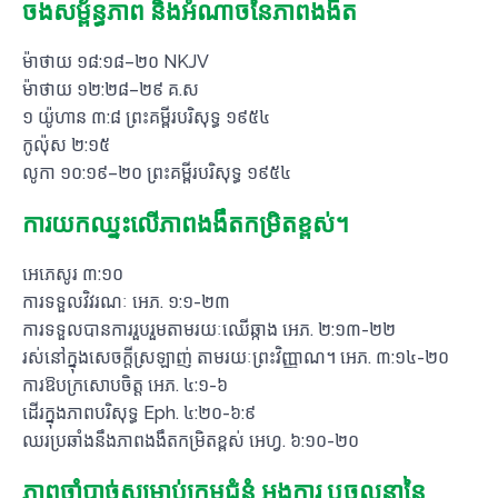
ចងសម្ព័ន្ធភាព និងអំណាចនៃភាពងងឹត
ម៉ាថាយ ១៨:១៨–២០ NKJV
ម៉ាថាយ ១២:២៨–២៩ គ.ស
១ យ៉ូហាន ៣:៨ ព្រះគម្ពីរបរិសុទ្ធ ១៩៥៤
កូល៉ុស ២:១៥
លូកា ១០:១៩–២០ ព្រះគម្ពីរបរិសុទ្ធ ១៩៥៤
ការយកឈ្នះលើភាពងងឹតកម្រិតខ្ពស់។
អេភេសូរ ៣:១០
ការ​ទទួល​វិវរណៈ អេភ. ១:១​-​២៣
ការ​ទទួល​បាន​ការ​រួបរួម​តាម​រយៈ​ឈើឆ្កាង អេភ. ២:១៣​-​២២
រស់នៅក្នុងសេចក្តីស្រឡាញ់ តាមរយៈព្រះវិញ្ញាណ។ អេភ. ៣:១៤​-​២០
ការ​ឱប​ក្រសោប​ចិត្ត អេភ. ៤:១​-​៦
ដើរក្នុងភាពបរិសុទ្ធ Eph. ៤:២០-៦:៩
ឈរប្រឆាំងនឹងភាពងងឹតកម្រិតខ្ពស់ អេហ្វ. ៦:១០​-​២០
ភាពចាំបាច់សម្រាប់ក្រុមជំនុំ អង្គការ ឬចលនានៃ