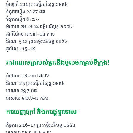
ម៉ាឡាគី 1:11 ព្រះគម្ពីរបរិសុទ្ធ ១៩៥៤
ទំនុកតម្កើង 22:27 ពគ
ទំនុកតម្កើង 67:1-7
ម៉ាថាយ 28:18 ព្រះគម្ពីរបរិសុទ្ធ ១៩៥៤
ដានីយ៉ែល ៧:១៣–១៤ គ.ស
វិវរណៈ 5:12 ព្រះគម្ពីរបរិសុទ្ធ ១៩៥៤
កូល៉ុស 1:15–18
រាជាណាចក្ររបស់ព្រះនឹងចូលមកគ្រប់ទីក្រុង!
ម៉ាថាយ ៦:៩–១០ NKJV
វិវរណៈ 1:5 ព្រះគម្ពីរបរិសុទ្ធ ១៩៥៤
យេរេមា 29:7 ពគ
អេសាយ ៩:២,៦-៧ គ.ស
ការចេញក្រៅ និងការផ្តន្ទាទោស
កិច្ចការ 2:16–17 ព្រះគម្ពីរបរិសុទ្ធ ១៩៥៤
អេសាយ ៦៤:១–២ NKJV