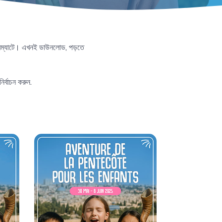
রম্যাটে। এখনই ডাউনলোড, পড়তে
র্বাচন করুন.