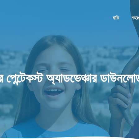
বাড়ি
শহর
র পেন্টেকস্ট অ্যাডভেঞ্চার ডাউনল