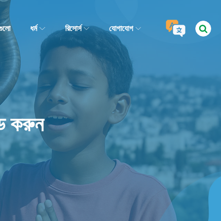
গুলো
ধর্ম
রিসোর্স
যোগাযোগ
োড করুন